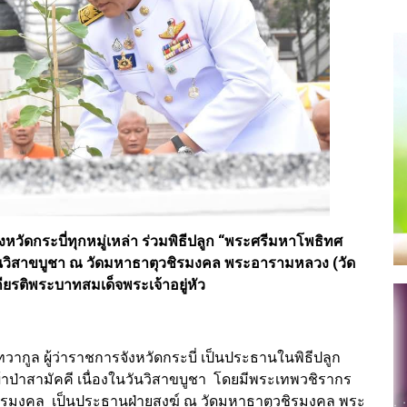
งหวัดกระบี่ทุกหมู่เหล่า ร่วมพิธีปลูก “พระศรีมหาโพธิทศ
ันวิสาขบูชา ณ วัดมหาธาตุวชิรมงคล พระอารามหลวง (วัด
กียรติพระบาทสมเด็จพระเจ้าอยู่หัว
ทวากูล ผู้ว่าราชการจังหวัดกระบี่ เป็นประธานในพิธีปลูก
ป่าสามัคคี เนื่องในวันวิสาขบูชา โดยมีพระเทพวชิรากร
ิรมงคล เป็นประธานฝ่ายสงฆ์ ณ วัดมหาธาตุวชิรมงคล พระ