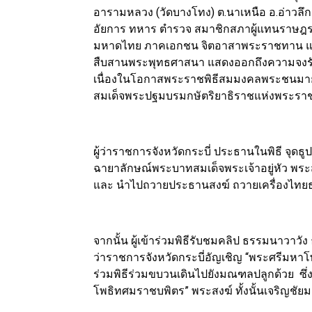
อารามหลวง (วัดบางโทง) ต.นาเหนือ อ.อ่าวลึ
อัยการ ทหาร ตำรวจ สมาชิกสภาผู้แทนราษฎรจัง
มหาดไทย ภาคเอกชน จิตอาสาพระราชทาน และปร
สืบสานพระพุทธศาสนา แสดงออกถึงความจงรักภ
เนื่องในโอกาสพระราชพิธีสมมงคลพระชนมาย
สมเด็จพระปฐมบรมกษัตริยาธิราชแห่งพระราชว
ผู้ว่าราชการจังหวัดกระบี่ ประธานในพิธี จุด
ฉายาลักษณ์พระบาทสมเด็จพระเจ้าอยู่หัว พระสง
และ นำไปถวายประธานสงฆ์ ถวายเครื่องไทย
จากนั้น ผู้เข้าร่วมพิธีรับชมคลิป ธรรมนาวาว
ว่าราชการจังหวัดกระบี่อัญเชิญ “พระศรีมหา
ร่วมพิธีร่วมขบวนเดินไปยังมณฑลปลูกด้วย ซึ่ง
โพธิทศมราชบพิตร” พระสงฆ์ ทั้งนั้นเจริญชั