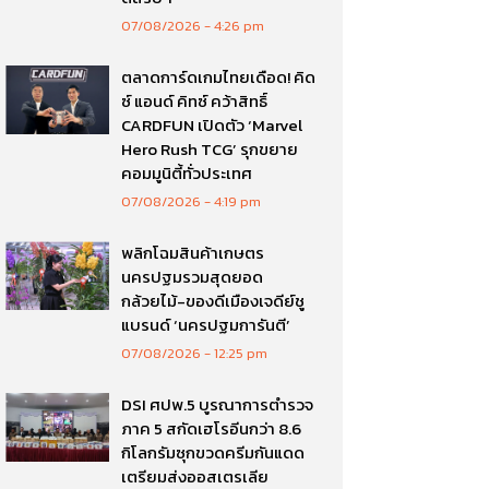
07/08/2026
4:26 pm
ตลาดการ์ดเกมไทยเดือด! คิด
ซ์ แอนด์ คิทซ์ คว้าสิทธิ์
CARDFUN เปิดตัว ‘Marvel
Hero Rush TCG’ รุกขยาย
คอมมูนิตี้ทั่วประเทศ
07/08/2026
4:19 pm
พลิกโฉมสินค้าเกษตร
นครปฐมรวมสุดยอด
กล้วยไม้-ของดีเมืองเจดีย์ชู
แบรนด์ ‘นครปฐมการันตี’
07/08/2026
12:25 pm
DSI ศปพ.5 บูรณาการตำรวจ
ภาค 5 สกัดเฮโรอีนกว่า 8.6
กิโลกรัมซุกขวดครีมกันแดด
เตรียมส่งออสเตรเลีย