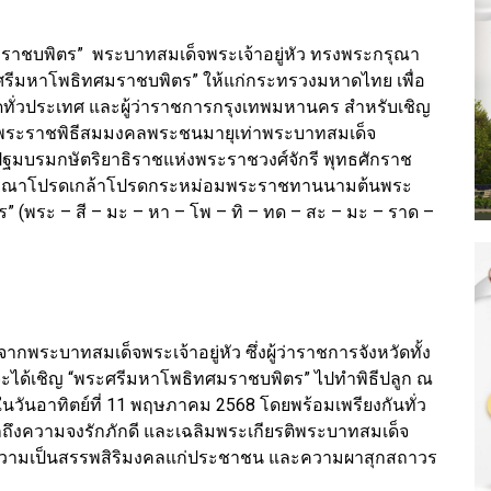
าชบพิตร” พระบาทสมเด็จพระเจ้าอยู่หัว ทรงพระกรุณา
ีมหาโพธิทศมราชบพิตร” ให้แก่กระทรวงมหาดไทย เพื่อ
วัดทั่วประเทศ และผู้ว่าราชการกรุงเทพมหานคร สำหรับเชิญ
กาสพระราชพิธีสมมงคลพระชนมายุเท่าพระบาทสมเด็จ
มบรมกษัตริยาธิราชแห่งพระราชวงศ์จักรี พุทธศักราช
ะกรุณาโปรดเกล้าโปรดกระหม่อมพระราชทานนามต้นพระ
” (พระ – สี – มะ – หา – โพ – ทิ – ทด – สะ – มะ – ราด –
ะบาทสมเด็จพระเจ้าอยู่หัว ซึ่งผู้ว่าราชการจังหวัดทั้ง
จะได้เชิญ “พระศรีมหาโพธิทศมราชบพิตร” ไปทำพิธีปลูก ณ
ันอาทิตย์ที่ 11 พฤษภาคม 2568 โดยพร้อมเพรียงกันทั่ว
ึงความจงรักภักดี และเฉลิมพระเกียรติพระบาทสมเด็จ
ื่อความเป็นสรรพสิริมงคลแก่ประชาชน และความผาสุกสถาวร