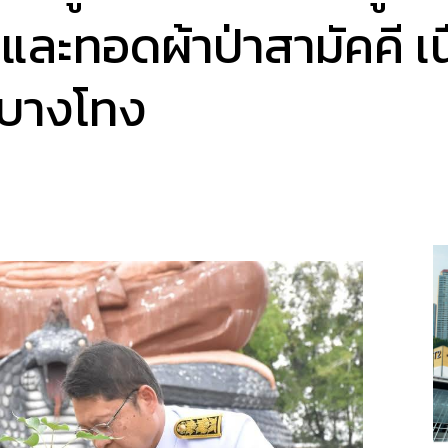
ละทอดผ้าป่าสามัคคี เนื
ดบางโทง