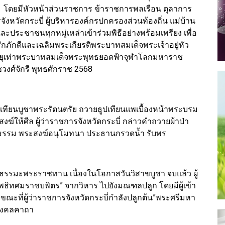
ก โดยมีหัวหน้าส่วนราชการ ข้าราชการพลเรือน ตุลาการ
หวัดกระบี่ ผู้บริหารองค์กรปกครองส่วนท้องถิ่น แม่บ้าน
ะชาชนทุกหมู่เหล่าเข้าร่วมพิธีอย่างพร้อมเพรียง เพื่อ
ักดีและเฉลิมพระเกียรติพระบาทสมเด็จพระเจ้าอยู่หัว
ุเท่าพระบาทสมเด็จพระพุทธยอดฟ้าจุฬาโลกมหาราช
งศ์จักรี พุทธศักราช 2568
ธูปเทียนบูชาพระรัตนตรัย ถวายธูปเทียนแพเบื้องหน้าพระบรม
ฆ์ให้ศีล ผู้ว่าราชการจังหวัดกระบี่ กล่าวคำถวายผ้าป่า
ธรรม พระสงฆ์อนุโมทนา ประธานกรวดน้ำ รับพร
ัง ธรรมะพระราชทาน เนื่องในโอกาสวันวิสาขบูชา จบแล้ว ผู้
โพธิทศมราชบพิตร” จากวิหาร ไปยังมณฑลปลูก โดยมีผู้เข้า
ขณะที่ผู้ว่าราชการจังหวัดกระบี่กำลังปลูกต้น”พระศรีมหา
ยมงคลคาถา