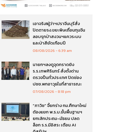
เอาจริง!ผู้ว่าฯปราจีนบุรีสั่ง
ปิดตายรง.ขยะพิษเถื่อนทุนจีน
ลอบรุกป่าสงวนฯแควระบบ
และป่าสียัดเกือบปี
08/08/2026
6:39 am
นายกฯลงดูจุดกราดยิง
ร.ร.เทพศิรินทร์ สั่งตั้งด่าน
ตรวจปืนทั่วประเทศ ปิดช่อง
ปชช.พกอาวุธในที่สาธารณะ
07/08/2026
8:18 pm
“ภาวิช” จี้ยกร่าง กม.ศึกษาใหม่
ต้องแยก พ.ร.บ.ขั้นพื้นฐานฯ
ยกเลิกประถม-มัธยม ปลด
ล็อก ร.ร.มีอิสระ เตือน AI
ดิสรัปฯ