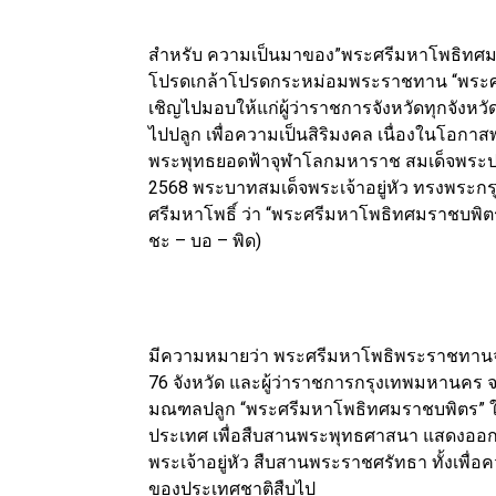
สำหรับ ความเป็นมาของ”พระศรีมหาโพธิทศมร
โปรดเกล้าโปรดกระหม่อมพระราชทาน “พระศร
เชิญไปมอบให้แก่ผู้ว่าราชการจังหวัดทุกจังห
ไปปลูก เพื่อความเป็นสิริมงคล เนื่องในโอ
พระพุทธยอดฟ้าจุฬาโลกมหาราช สมเด็จพระปฐ
2568 พระบาทสมเด็จพระเจ้าอยู่หัว ทรงพร
ศรีมหาโพธิ์ ว่า “พระศรีมหาโพธิทศมราชบพิตร
ชะ – บอ – พิด)
มีความหมายว่า พระศรีมหาโพธิพระราชทานจากพร
76 จังหวัด และผู้ว่าราชการกรุงเทพมหานคร 
มณฑลปลูก “พระศรีมหาโพธิทศมราชบพิตร” ในว
ประเทศ เพื่อสืบสานพระพุทธศาสนา แสดงออกถ
พระเจ้าอยู่หัว สืบสานพระราชศรัทธา ทั้งเพ
ของประเทศชาติสืบไป