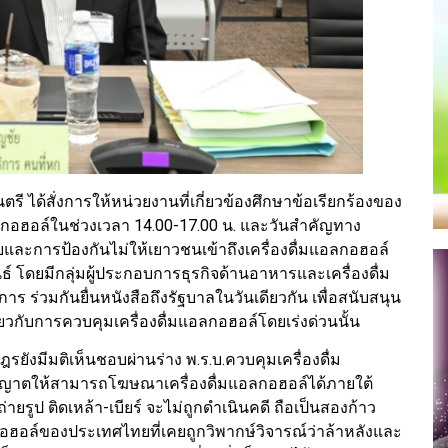
ี ได้สั่งการให้หน่วยงานที่เกี่ยวข้องศึกษาข้อเรียกร้องของ
อลกอฮอล์ในช่วงเวลา 14.00-17.00 น. และวันสำคัญทาง
ละการป้องกันไม่ให้เยาวชนเข้าถึงเครื่องดื่มแอลกอฮอล์
าพันธ์ โดยมีกลุ่มผู้ประกอบการธุรกิจด้านอาหารและเครื่องดื่ม
ร ร่วมกันยื่นหนังสือถึงรัฐบาลในวันเดียวกัน เพื่อสนับสนุน
วกับการควบคุมเครื่องดื่มแอลกอฮอล์โดยเร่งด่วนนั้น
าษฎรยังมีมติเห็นชอบผ่านร่าง พ.ร.บ.ควบคุมเครื่องดื่ม
ุญาตให้สามารถโฆษณาเครื่องดื่มแอลกอฮอล์ได้ภายใต้
ยรูป ติดเหล้า-เบียร์ จะไม่ถูกดำเนินคดี ถือเป็นสองก้าว
์ของประเทศไทยที่เคยถูกวิพากษ์วิจารณ์ว่าล้าหลังและ