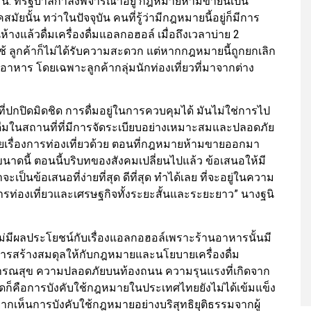
 น. ที่รัฐบาลกำลังพิจารณาอยู่ กฎหมายห้ามขายนี้เป็น
ั้น ทว่าในปัจจุบัน คนที่รู้ว่ามีกฎหมายนี้อยู่ก็มีการ
างแล้วดื่มเครื่องดื่มแอลกอฮอล์ เมื่อถึงเวลาบ่าย 2
้ ลูกค้าก็ไม่ได้รับความสะดวก แต่หากกฎหมายนี้ถูกยกเลิก
หาร โดยเฉพาะลูกค้ากลุ่มนักท่องเที่ยวที่มาจากต่าง
ที่ปกปิดมิดชิด การดื่มอยู่ในการควบคุมได้ มันไม่ใช่การไป
ื่มในสถานที่ที่มีการจัดระเบียบอย่างเหมาะสมและปลอดภัย
เรื่องการท่องเที่ยวด้วย ตอนที่กฎหมายห้ามขายออกมา
ขนาดนี้ ตอนนี้บริบทของสังคมเปลี่ยนไปแล้ว ข้อเสนอให้มี
ป็นข้อเสนอที่ง่ายที่สุด ดีที่สุด ทำได้เลย ที่จะอยู่ในความ
รท่องเที่ยวและเศรษฐกิจทั้งระยะสั้นและระยะยาว” นางฐนิ
ม่มีผลประโยชน์กับเรื่องแอลกอฮอล์เพราะร้านอาหารนั้นมี
สร้างสมดุลให้กับกฎหมายและนโยบายเครื่องดื่ม
าธารณสุข ความปลอดภัยบนท้องถนน ความรุนแรงที่เกิดจาก
มาตลอดก็คือการบังคับใช้กฎหมายในประเทศไทยยังไม่ได้เข้มแข็ง
อยากเห็นการบังคับใช้กฎหมายอย่างบริสุทธิยุติธรรมจากผู้