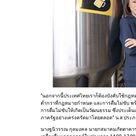
“นอกจากนี้ประเทศไทยเราก็ต้องบังคับใช้กฎหมายอ
ต่ำกว่าที่กฎหมายกำหนด และการดื่มไม่ขับ พร
การดื่มไม่ขับให้เกิดเป็นวัฒนธรรม ซึ่งประเด็
ภาครัฐอย่างเคร่งครัดมาโดยตลอด” น.ส.ประภา
นางฐนิวรรณ กุลมงคล นายกสมาคมภัตตาคารไท