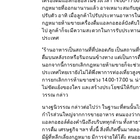
เครื่องดื่มแอลกอฮอล์ในช่วงเวลา 14.00-17.00
กฎหมายที่ออกมานานแล้ว อาจเหมาะสมกับยุคสมัยน
ปรับตัว อาทิ เมื่อลูกค้าไปรับประทานอาหารในห้
กฎหมายห้ามขายเครื่องดื่มแอลกอฮอล์บังคับใช
ไป ลูกค้าก็จะมีความสะดวกในการรับประทานอา
ประเทศ
“ร้านอาหารเป็นสถานที่ที่ปลอดภัย เป็นสถานที่
ดื่มบนหลังรถหรือริมถนนข้างทาง แต่เป็นการด
นอกจากนี้การยกเลิกกฎหมายห้ามขายก็จะช่วย
ประเทศไทยเรายังไม่ได้พึ่งพาการท่องเที่ยวสูง
การยกเลิกการห้ามขายช่วง 14.00-17.00 น. น่าจะเ
ไม่ขัดแย้งของใคร และสร้างประโยชน์ให้กับกา
วรรณ กล่าว
นางฐนิวรรณ กล่าวต่อไปว่า ในฐานะที่ตนนั้นไ
กำไรส่วนใหญ่จากการขายอาหาร ตนมองว่าการ
แอลกอฮอล์ต้องคำนึงถึงบริบททุกด้าน ทั้งส
การดื่ม เศรษฐกิจ ฯลฯ ทั้งนี้ สิ่งที่เกิดขึ้น
มีผู้ที่หลีกเลี่ยงกฎหมาย มีการจ่ายใต้โต๊ะ ตน