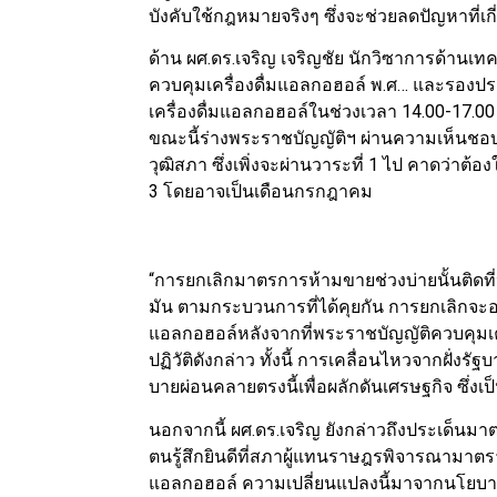
บังคับใช้กฎหมายจริงๆ ซึ่งจะช่วยลดปัญหาที่เกี
ด้าน ผศ.ดร.เจริญ เจริญชัย นักวิซาการด้านเท
ควบคุมเครื่องดื่มแอลกอฮอล์ พ.ศ… และรอง
เครื่องดื่มแอลกอฮอล์ในช่วงเวลา 14.00-17.00 น. 
ขณะนี้ร่างพระราชบัญญัติฯ ผ่านความเห็นช
วุฒิสภา ซึ่งเพิ่งจะผ่านวาระที่ 1 ไป คาดว่าต้อ
3 โดยอาจเป็นเดือนกรกฎาคม
“การยกเลิกมาตรการห้ามขายช่วงบ่ายนั้นติดที่ป
มัน ตามกระบวนการที่ได้คุยกัน การยกเลิกจ
แอลกอฮอล์หลังจากที่พระราชบัญญัติควบคุมเ
ปฏิวัติดังกล่าว ทั้งนี้ การเคลื่อนไหวจากฝั่งรั
บายผ่อนคลายตรงนี้เพื่อผลักดันเศรษฐกิจ ซึ่งเ
นอกจากนี้ ผศ.ดร.เจริญ ยังกล่าวถึงประเด็นมาต
ตนรู้สึกยินดีที่สภาผู้แทนราษฎรพิจารณามาตร
แอลกอฮอล์ ความเปลี่ยนแปลงนี้มาจากนโยบายข