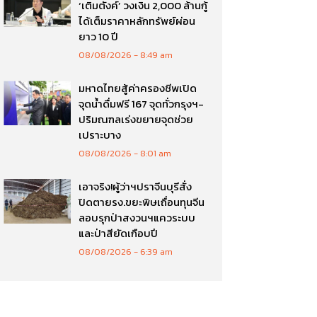
‘เติมตังค์’ วงเงิน 2,000 ล้านกู้
ได้เต็มราคาหลักทรัพย์ผ่อน
ยาว 10 ปี
08/08/2026
8:49 am
มหาดไทยสู้ค่าครองชีพเปิด
จุดน้ำดื่มฟรี 167 จุดทั่วกรุงฯ-
ปริมณฑลเร่งขยายจุดช่วย
เปราะบาง
08/08/2026
8:01 am
เอาจริง!ผู้ว่าฯปราจีนบุรีสั่ง
ปิดตายรง.ขยะพิษเถื่อนทุนจีน
ลอบรุกป่าสงวนฯแควระบบ
และป่าสียัดเกือบปี
08/08/2026
6:39 am