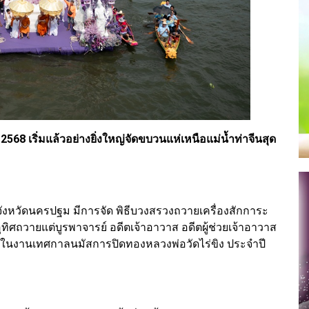
68 เริ่มแล้วอย่างยิ่งใหญ่จัดขบวนแห่เหนือแม่น้ำท่าจีนสุด
ังหวัดนครปฐม มีการจัด พิธีบวงสรวงถวายเครื่องสักการะ
ุทิศถวายแต่บูรพาจารย์ อดีตเจ้าอาวาส อดีตผู้ช่วยเจ้าอาวาส
่องในงานเทศกาลนมัสการปิดทองหลวงพ่อวัดไร่ขิง ประจำปี