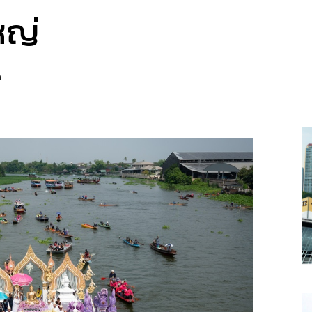
หญ่
a