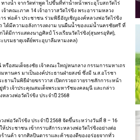
) ทางน้ำ จากวัดท่าพูด ไปขึ้นที่ท่าน้ำหน้าพระอุโบสถวัดไร่
 เจ้าคณะภาค 14 เจ้าอาวาสวัดไร่ขิง พระอารามหลวง
ร พ่อค้า ประชาชน ร่วมพิธีอัญเชิญองค์หลวงพ่อวัดไร่ขิง
 ได้มีความอลังการงดงาม บนผืนน้ำของแม่น้ำนครชัยศรี ที่
ด้มีการแสดงนาฏศิลป์ โรงเรียนวัดไร่ขิง(สุนทรอุทิศ),
พระบรมธาตุเจดีย์พระอุบาลีมหามงคล)
นี หรือสมเด็จธงชัย เจ้าคณะใหญ่หนกลาง กรรมการมหาเถร
มหานคร มาเป็นองค์ประธานฝ่ายสงฆ์ ซึ่งมี น.ส.อโรชา
นประธานในพิธีฝ่ายฆราวาส เปิดกรวยถวายราชสักการะหน้า
่หัว เจ้าประคุณสมเด็จพระมหารัชมงคลมุนี และกล่าว
หลวงพ่อวัดไร่ขิง ประจำปี 2568
อวัดไร่ขิง ประจำปี 2568 จัดขึ้นระหว่างวันที่ 8 – 16
ให้ประชาชน เข้ากราบสัการะหลวงพ่อวัดไร่ขิงอย่างต่อ
ร้านค้า จากศิลปินดาราและค้าของดีของอร่อยจากทั่ว