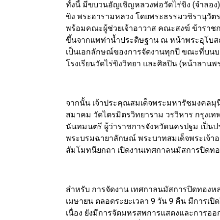
ทั้งนี้ มีขบวนอัญเชิญหลวงพ่อวัดไร่ขิง (จำลอง
ขิง พระอารามหลวง โดยพระธรรมวชิรานุวัตร
พร้อมคณะผู้ช่วยเจ้าอาวาส คณะสงฆ์ ข้าราชกา
ขึ้นจากแพท่าน้ำประดิษฐาน ณ หน้าพระอุโบสถ
เป็นเอกลักษณ์ของการจัดงานทุกปี ขณะที่บนบกไ
โรงเรียนวัดไร่ขิงวิทยา และศิลปิน (หน้าลาน
จากนั้น เจ้าประคุณสมเด็จพระมหารัชมงคลมุ
สมาคม วัดไตรมิตรวิทยาราม วรวิหาร กรุงเทพ
นันทมนตรี ผู้ว่าราชการจังหวัดนครปฐม เป็
พระบรมฉายาลักษณ์ พระบาทสมเด็จพระเจ้าอยู
สัมโมทนียกถา เปิดงานเทศกาลนมัสการปิดทอง
สำหรับ การจัดงาน เทศกาลนมัสการปิดทองหลวงพ่
เมษายน ตลอดระยะเวลา 9 วัน 9 คืน มีการเปิด
เนื่อง ยังมีการจัดมหรสพการแสดงและการออก