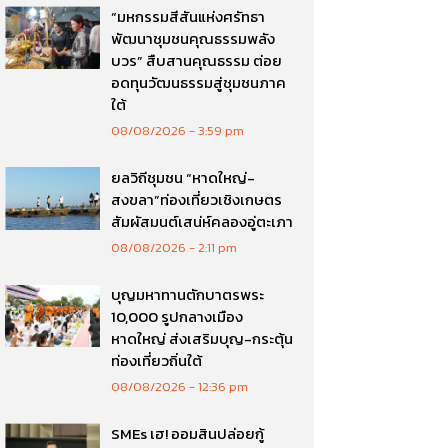
“มหกรรมสีสันแห่งศรัทธา
พัฒนาชุมชนคุณธรรมพลัง
บวร” สืบสานคุณธรรม ต่อย
อดทุนวัฒนธรรมสู่ชุมชนภาค
ใต้
08/08/2026
3:59 pm
ยลวิถีชุมชน “หาดใหญ่-
สงขลา”ท่องเที่ยวเชิงเกษตร
สัมผัสมนต์เสน่ห์คลองอู่ตะเภา
08/08/2026
2:11 pm
บุญมหาทานตักบาตรพระ
10,000 รูปกลางเมือง
หาดใหญ่ ส่งเสริมบุญ-กระตุ้น
ท่องเที่ยวถิ่นใต้
08/08/2026
12:36 pm
SMEs เฮ! ออมสินปล่อยกู้