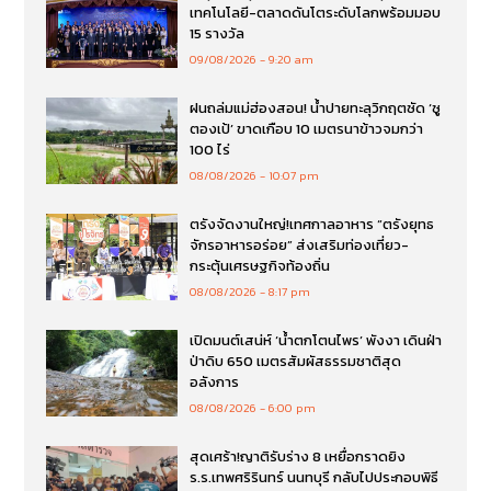
เทคโนโลยี-ตลาดดันโตระดับโลกพร้อมมอบ
15 รางวัล
09/08/2026
9:20 am
ฝนถล่มแม่ฮ่องสอน! น้ำปายทะลุวิกฤตซัด ‘ซู
ตองเป้’ ขาดเกือบ 10 เมตรนาข้าวจมกว่า
100 ไร่
08/08/2026
10:07 pm
ตรังจัดงานใหญ่!เทศกาลอาหาร “ตรังยุทธ
จักรอาหารอร่อย” ส่งเสริมท่องเที่ยว-
กระตุ้นเศรษฐกิจท้องถิ่น
08/08/2026
8:17 pm
เปิดมนต์เสน่ห์ ‘น้ำตกโตนไพร’ พังงา เดินฝ่า
ป่าดิบ 650 เมตรสัมผัสธรรมชาติสุด
อลังการ
08/08/2026
6:00 pm
สุดเศร้า!ญาติรับร่าง 8 เหยื่อกราดยิง
ร.ร.เทพศริรินทร์ นนทบุรี กลับไปประกอบพิธี