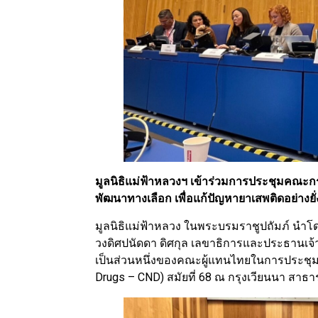
มูลนิธิแม่ฟ้าหลวงฯ เข้าร่วมการประชุมคณะก
พัฒนาทางเลือก เพื่อแก้ปัญหายาเสพติดอย่างยั
มูลนิธิแม่ฟ้าหลวง ในพระบรมราชูปถัมภ์ นำโ
วงดิศปนัดดา ดิศกุล เลขาธิการและประธานเจ้า
เป็นส่วนหนึ่งของคณะผู้แทนไทยในการประชุ
Drugs – CND) สมัยที่ 68 ณ กรุงเวียนนา สาธารณ