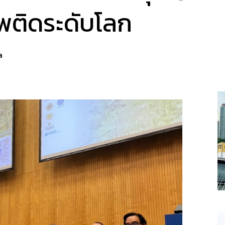
พติดระดับโลก
a