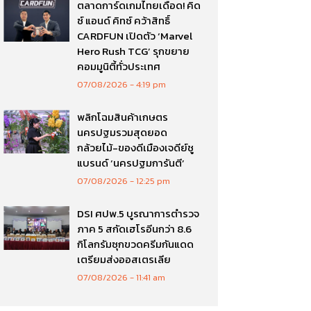
ตลาดการ์ดเกมไทยเดือด! คิด
ซ์ แอนด์ คิทซ์ คว้าสิทธิ์
CARDFUN เปิดตัว ‘Marvel
Hero Rush TCG’ รุกขยาย
คอมมูนิตี้ทั่วประเทศ
07/08/2026
4:19 pm
พลิกโฉมสินค้าเกษตร
นครปฐมรวมสุดยอด
กล้วยไม้-ของดีเมืองเจดีย์ชู
แบรนด์ ‘นครปฐมการันตี’
07/08/2026
12:25 pm
DSI ศปพ.5 บูรณาการตำรวจ
ภาค 5 สกัดเฮโรอีนกว่า 8.6
กิโลกรัมซุกขวดครีมกันแดด
เตรียมส่งออสเตรเลีย
07/08/2026
11:41 am