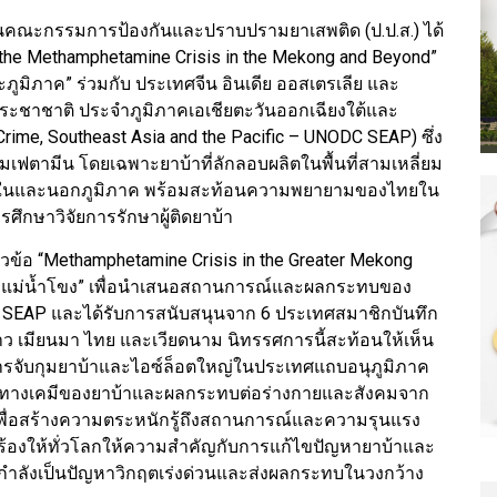
นคณะกรรมการป้องกันและปราบปรามยาเสพติด (ป.ป.ส.) ได้
 the Methamphetamine Crisis in the Mekong and Beyond”
ภูมิภาค” ร่วมกับ ประเทศจีน อินเดีย ออสเตรเลีย และ
ชาชาติ ประจำภูมิภาคเอเชียตะวันออกเฉียงใต้และ
 Crime, Southeast Asia and the Pacific – UNODC SEAP) ซึ่ง
ตามีน โดยเฉพาะยาบ้าที่ลักลอบผลิตในพื้นที่สามเหลี่ยม
ทั้งในและนอกภูมิภาค พร้อมสะท้อนความพยายามของไทยใน
กษาวิจัยการรักษาผู้ติดยาบ้า
ข้อ “Methamphetamine Crisis in the Greater Mekong
ลุ่มแม่น้ำโขง” เพื่อนำเสนอสถานการณ์และผลกระทบของ
 SEAP และได้รับการสนับสนุนจาก 6 ประเทศสมาชิกบันทึก
 ลาว เมียนมา ไทย และเวียดนาม นิทรรศการนี้สะท้อนให้เห็น
จับกุมยาบ้าและไอซ์ล็อตใหญ่ในประเทศแถบอนุภูมิภาค
ะทางเคมีของยาบ้าและผลกระทบต่อร่างกายและสังคมจาก
พื่อสร้างความตระหนักรู้ถึงสถานการณ์และความรุนแรง
้องให้ทั่วโลกให้ความสำคัญกับการแก้ไขปัญหายาบ้าและ
ี่กำลังเป็นปัญหาวิกฤตเร่งด่วนและส่งผลกระทบในวงกว้าง