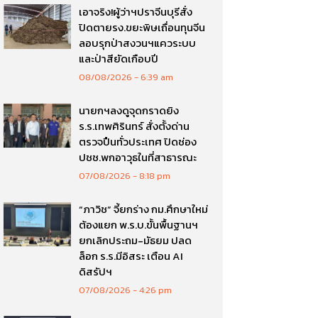
เอาจริง!ผู้ว่าฯปราจีนบุรีสั่ง
ปิดตายรง.ขยะพิษเถื่อนทุนจีน
ลอบรุกป่าสงวนฯแควระบบ
และป่าสียัดเกือบปี
08/08/2026
6:39 am
นายกฯลงดูจุดกราดยิง
ร.ร.เทพศิรินทร์ สั่งตั้งด่าน
ตรวจปืนทั่วประเทศ ปิดช่อง
ปชช.พกอาวุธในที่สาธารณะ
07/08/2026
8:18 pm
“ภาวิช” จี้ยกร่าง กม.ศึกษาใหม่
ต้องแยก พ.ร.บ.ขั้นพื้นฐานฯ
ยกเลิกประถม-มัธยม ปลด
ล็อก ร.ร.มีอิสระ เตือน AI
ดิสรัปฯ
07/08/2026
4:26 pm