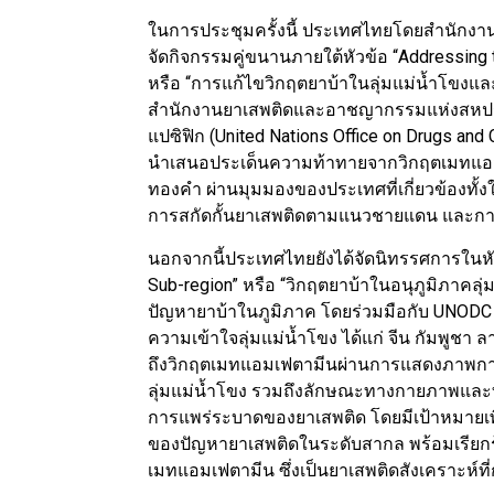
ในการประชุมครั้งนี้ ประเทศไทยโดยสำนักงา
จัดกิจกรรมคู่ขนานภายใต้หัวข้อ “Addressing
หรือ “การแก้ไขวิกฤตยาบ้าในลุ่มแม่น้ำโขงและ
สำนักงานยาเสพติดและอาชญากรรมแห่งสหประ
แปซิฟิก (United Nations Office on Drugs and
นำเสนอประเด็นความท้าทายจากวิกฤตเมทแอมเฟ
ทองคำ ผ่านมุมมองของประเทศที่เกี่ยวข้อง
การสกัดกั้นยาเสพติดตามแนวชายแดน และการศึ
นอกจากนี้ประเทศไทยยังได้จัดนิทรรศการในหัว
Sub-region” หรือ “วิกฤตยาบ้าในอนุภูมิภาค
ปัญหายาบ้าในภูมิภาค โดยร่วมมือกับ UNODC
ความเข้าใจลุ่มแม่น้ำโขง ได้แก่ จีน กัมพูชา
ถึงวิกฤตเมทแอมเฟตามีนผ่านการแสดงภาพการ
ลุ่มแม่น้ำโขง รวมถึงลักษณะทางกายภาพแล
การแพร่ระบาดของยาเสพติด โดยมีเป้าหมายเ
ของปัญหายาเสพติดในระดับสากล พร้อมเรียกร
เมทแอมเฟตามีน ซึ่งเป็นยาเสพติดสังเคราะห์ท