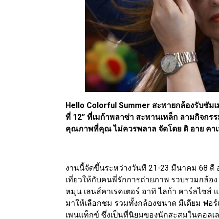
Hello Colorful Summer สะพายกล้องรับซัมเม
ที่ 12” ที่เมก้าพลาซ่า สะพานเหล็ก ลามกิจกร
คุณภาพที่คุณ ไม่ควรพลาล จัดโดย ดิ อาย คาเ
งานนี้จัดขึ้นระหว่างวันที 21-23 มีนาคม 68 ด
เที่ยวให้กับคนพี่รักการถ่ายภาพ รวบรวมกล้อง 
หมุน เลนส์คาเรคเตอร์ อาทิ ไลก้า คาร์ลไซส
มาให้เลือกชม รวมทั้งกล้องขนาด มีเดียม ฟอร
เพนแท็กข์ ซึ่งเป็นที่นิยมของนักสะสมในคอลเล