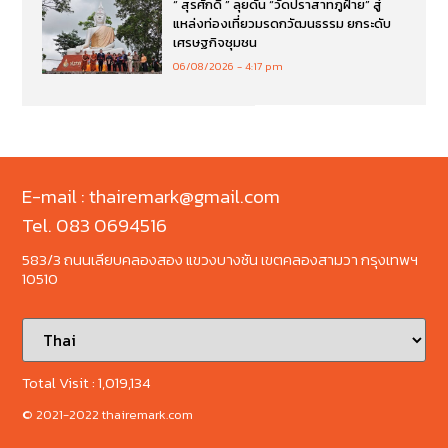
“ สุรศักดิ์ ” ลุยดัน “วัดปราสาทภูฝ้าย” สู่
แหล่งท่องเที่ยวมรดกวัฒนธรรม ยกระดับ
เศรษฐกิจชุมชน
06/08/2026
4:17 pm
E-mail : thairemark@gmail.com
Tel. 083 0694516
583/3 ถนนเลียบคลองสอง แขวงบางชัน เขตคลองสามวา กรุงเทพฯ
10510
Total Visit :
1,019,134
© 2021-2022 thairemark.com