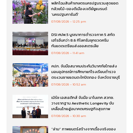
พลิกโฉมสินค้าเกษตรนครปฐมรวมสุดยอด
กล้วยไม้-ของดีเมืองเจดีย์ชูแบรนด์
‘นครปฐมการันตี’
07/08/2026
12:25 pm
DSI ศปพ.5 บูรณาการตำรวจภาค 5 สกัด
เฮโรอีนกว่า 8.6 กิโลกรัมซุกขวดครีม
กันแดดเตรียมส่งออสเตรเลีย
07/08/2026
11:41 am
คปภ. จับมือสมาคมประกันวินาศภัยไทยส่ง
มอบอุปกรณ์การศึกษาแก่โรงเรียนตำรวจ
ตระเวนชายแดนตะโกปิดทอง จังหวัดราชบุรี
07/08/2026
10:52 am
เมิร์ซ เอสเธติกส์ จับมือ นาโนเทค สวทช.
วางรากฐาน Aesthetic Longevity ขับ
เคลื่อนไทยสู่อนาคตเศรษฐกิจสุขภาพ
07/08/2026
10:30 am
“ล่าม” ภาพยนตร์สร้างจากเรื่องจริงของ