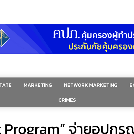
TATE
MARKETING
NETWORK MARKETING
E
CRIMES
t Program” จ่ายอุปกรณ