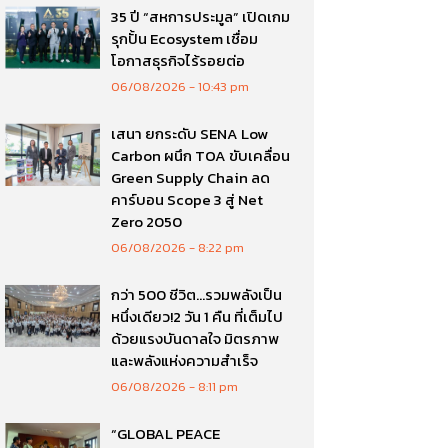
35 ปี “สหการประมูล” เปิดเกม
รุกปั้น Ecosystem เชื่อม
โอกาสธุรกิจไร้รอยต่อ
06/08/2026
10:43 pm
เสนา ยกระดับ SENA Low
Carbon ผนึก TOA ขับเคลื่อน
Green Supply Chain ลด
คาร์บอน Scope 3 สู่ Net
Zero 2050
06/08/2026
8:22 pm
กว่า 500 ชีวิต…รวมพลังเป็น
หนึ่งเดียว!2 วัน 1 คืน ที่เต็มไป
ด้วยแรงบันดาลใจ มิตรภาพ
และพลังแห่งความสำเร็จ
06/08/2026
8:11 pm
“GLOBAL PEACE