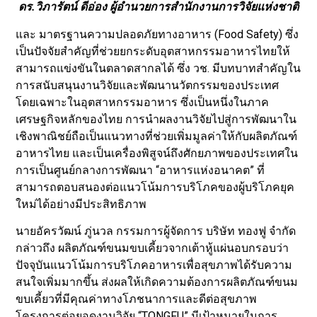
ดร.วิภารัตน์ ดีอ่อง ผู้อำนวยการสำนักงานการวิจัยแห่งชาติ
และ มาตรฐานความปลอดภัยทางอาหาร (Food Safety) ซึ่ง
เป็นปัจจัยสำคัญที่ช่วยยกระดับอุตสาหกรรมอาหารไทยให้
สามารถแข่งขันในตลาดสากลได้ ซึ่ง วช. มีบทบาทสำคัญใน
การสนับสนุนงานวิจัยและพัฒนานวัตกรรมของประเทศ
โดยเฉพาะในอุตสาหกรรมอาหาร ซึ่งเป็นหนึ่งในภาค
เศรษฐกิจหลักของไทย การนำผลงานวิจัยไปสู่การพัฒนาใน
เชิงพาณิชย์ถือเป็นแนวทางที่ช่วยเพิ่มมูลค่าให้กับผลิตภัณฑ์
อาหารไทย และเป็นเครื่องพิสูจน์ถึงศักยภาพของประเทศใน
การเป็นศูนย์กลางการพัฒนา “อาหารแห่งอนาคต” ที่
สามารถตอบสนองต่อแนวโน้มการบริโภคของผู้บริโภคยุค
ใหม่ได้อย่างมีประสิทธิภาพ
นายอัครวัฒน์ ภู่นวล กรรมการผู้จัดการ บริษัท ทองฟู จำกัด
กล่าวถึง ผลิตภัณฑ์ขนมขบเคี้ยวจากเต้าหู้แผ่นอบกรอบว่า
ปัจจุบันแนวโน้มการบริโภคอาหารเพื่อสุขภาพได้รับความ
สนใจเพิ่มมากขึ้น ส่งผลให้เกิดความต้องการผลิตภัณฑ์ขนม
ขบเคี้ยวที่มีคุณค่าทางโภชนาการและดีต่อสุขภาพ
โครงการต่อยอดงานวิจัย “TONGFU” มีเป้าหมายในการ