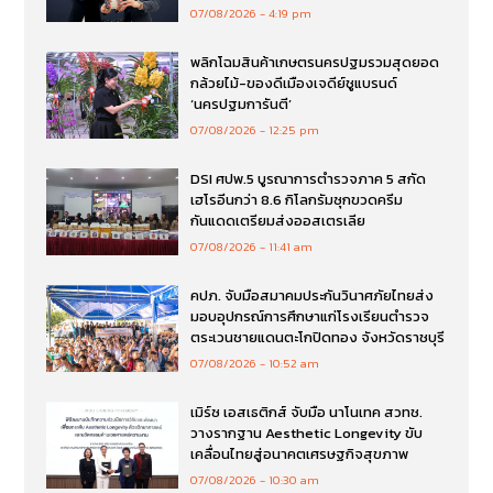
07/08/2026
4:19 pm
พลิกโฉมสินค้าเกษตรนครปฐมรวมสุดยอด
กล้วยไม้-ของดีเมืองเจดีย์ชูแบรนด์
‘นครปฐมการันตี’
07/08/2026
12:25 pm
DSI ศปพ.5 บูรณาการตำรวจภาค 5 สกัด
เฮโรอีนกว่า 8.6 กิโลกรัมซุกขวดครีม
กันแดดเตรียมส่งออสเตรเลีย
07/08/2026
11:41 am
คปภ. จับมือสมาคมประกันวินาศภัยไทยส่ง
มอบอุปกรณ์การศึกษาแก่โรงเรียนตำรวจ
ตระเวนชายแดนตะโกปิดทอง จังหวัดราชบุรี
07/08/2026
10:52 am
เมิร์ซ เอสเธติกส์ จับมือ นาโนเทค สวทช.
วางรากฐาน Aesthetic Longevity ขับ
เคลื่อนไทยสู่อนาคตเศรษฐกิจสุขภาพ
07/08/2026
10:30 am