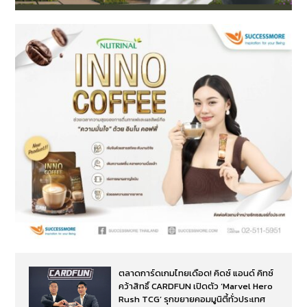
ตลาดการ์ดเกมไทยเดือด! คิดซ์ แอนด์ คิทซ์
คว้าสิทธิ์ CARDFUN เปิดตัว ‘Marvel Hero
Rush TCG’ รุกขยายคอมมูนิตี้ทั่วประเทศ