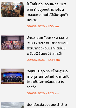
ไข่ไก่ขึ้นอีกแล้ว! แผงละ 120
บาท ร้านชุมชนโคราชโอด
‘ของแพง-คนไม่มีเงิน’ ลูกค้า
หดหาย
09/08/2026
11:56 am
จักรวาลสะเทือน! 77 สาวงาม
‘MUT2026’ ตบเท้ารายงาน
ตัวเข้ากองฯวันแรก เตรียม
พร้อมพิชิตมง 23 ส.ค.นี้!
09/08/2026
10:34 am
‘อนุทิน’ ปลุก SME ไทยสู้เปิด
ทางทุน-เทคโนโลยี-ตลาดดัน
โตระดับโลกพร้อมมอบ 15
รางวัล
09/08/2026
9:20 am
ฝนถล่มแม่ฮ่องสอน! น้ำปาย