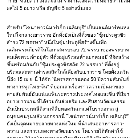
“ก้วย” ที่แปลว่า เมล็ดผลไม้ รวมกันจึงมีความหมายว่า เมล็ด
ผลไม้ 5 อย่าง หรือ ธัญพืช 5 อย่างนั่นเอง
สำหรับ “ไชน่าทาวน์มาร์เก็ต เฉลิมบุรี” เป็นแลนด์มาร์คแห่ง
ใหม่ใจกลางเยาวราช อีกทั้งยังเป็นที่ตั้งของ “ซุ้มประตูวชิร
ธำรง 72 พรรษา” หนึ่งในซุ้มประตูที่สร้างขึ้นเพื่อ
เฉลิมพระเกียรติในโอกาสครบรอบ 72 พรรษาของพระบาท
สมเด็จพระเจ้าอยู่หัว ที่ตั้งอยู่บริเวณห้าแยกหมอมี ที่จัดสร้าง
ขึ้นพร้อมกันกับ “ซุ้มประตูวชิรสถิต 72 พรรษา” ที่ตั้งอยู่
บริเวณสะพานดำรงสถิตใกล้เคียงกับเยาวราช โดยตั้งแต่วัน
นี้ถึง 15 เม.ย. นี้ ได้จัด “นิทรรศการฉลอง 50 ปีความสัมพันธ์
ทางการทูตไทย-จีน” ที่บอกเล่าเรื่องราวความเป็นมาของ
สายสัมพันธ์อันแน่นแฟ้นระหว่างประเทศไทยและจีน ที่มีมา
อย่างยาวนาน ที่ได้ร่วมกันส่งเสริม และสืบสานวัฒนธรรม
อันเป็นประเพณีดีงามที่สืบทอดกันมาแต่โบราณกาล สู่
อนุชนคนรุ่นหลัง นอกจากนี้ “ไชน่าทาวน์มาร์เก็ต เฉลิมบุรี”
ยังเป็นจุดหมายปลายทางแห่งใหม่ ที่นำเสนออาหารคาว-
หวาน และการแสดงทางวัฒนธรรม โดยรายได้หักค่าใช้