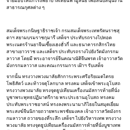
จ่ายมอบให้แก่โรงพยาบาลเทียนฟ้ามูลนิธิ เพื่อสนับสนุนงาน
สาธารณกุศลต่าง ๆ
สมเด็จพระกนิษฐาธิราชเจ้า กรมสมเด็จพระเทพรัตนราชสุ
ดาฯ สยามบรมราชกุมารี เสด็จฯ ประทับรถรางไปทอด
พระเนตรร้านยาจีนเซี้ยงเฮงฮั่วกี่ และธนาคารกสิกรไทย
สาขาเยาวราช และเสด็จฯ ประทับรถรางไปยังวัดมังกรกม
ลาวาส โดยมี พระอาจารย์จีนคณาณัติจีนพรต เจ้าอาวาสวัด
มังกรกมลาวาส และคณะกรรมการ เฝ้าฯ รับเสด็จ
จากนั้น ทรงวางพวงมาลัยสักการะพระศรีอริยเมตไตรย
โพธิสัตว์ และท้าวจตุโลกบาล ทรงคม เสด็จเข้าพระอุโบสถ
ทรงวางพวงมาลัย ทรงจุดธูปเทียนเครื่องนมัสการท้ายที่นั่ง
บูชาพระพุทธปฏิมาตรีกาย พระประธานอุโบสถ ทรงคม
ประทับพระราชอาสน์ ทรงลงพระนามาภิไธยในสมุดเยี่ยม
พระสงฆ์จีนนิกายถวายพระพรชัยมงคล เจ้าอาวาสวัดมังกร
กมลาวาส ถวายของที่ระลึก เสด็จฯ ไปยังวิหารเทพ ทรงวาง
พวงมาลัย ทรงจุดธูปเทียนเครื่องนมัสการท้ายที่นั่งบูชาเทพ