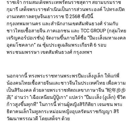
ราชเจ้า กรมสมเด็จพระเทพรัตนราชสุดาฯ สยามบรมราช
กุมารี เสด็จพระราชดำเนินเป็นการส่วนพระองค์ ไปทรงเปิด
งานเทศกาลตรุษจีนเยาวราช ปี 2568 ซึ่งปีนี้
กรุงเทพมหานคร และสำนักงานเขตสัมพันธวงศ์ ร่วมกับ
ชาวไทยเชื้อสายจีน ภาคเอกชน และ TCC GROUP (กลุ่มไทย
เจริญคอร์ปอเรชั่น) จัดงานขึ้นภายใต้ชื่อ “ปีมะเส็งมหามงคล
อุดมโชคลาภ” ณ ซุ้มประตูเฉลิมพระเกียรติ 6 รอบ
พระชนมพรรษา เขตสัมพันธวงศ์ กรุงเทพฯ
นอกจากนี้ ทรงพระราชทานพระพรปีมะเส็งงูเล็ก ให้แก่พี่
น้องคนไทยเชื้อสายจีนและชาวจีนในประเทศไทย เพื่อความ
เป็นสิริมงคล ด้วยลายพระราชหัตถเลขาภาษาจีน “蛇年步步
高” อ่านว่า “เฉือเหนียนปู้ปู้เกา” แปลว่า “ปีมะเส็ง (งูเล็ก) ชีวิต
ก้าวสูงขึ้นทุกที” ในการนี้ ท่านผู้หญิงสิริกิติยา เจนเซน พระ
ธิดาคนเล็กในทูลกระหม่อมหญิงอุบลรัตนราชกัญญา สิริ
วัฒนาพรรณวดี โดยเสด็จฯ ด้วย