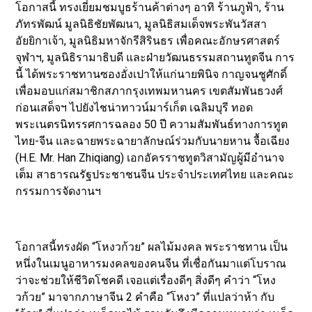
โอกาสนี้ ทรงเยี่ยมชมบูธร้านค้าต่างๆ อาทิ ร้านภูฟ้า, ร้าน
ภัทรพัฒน์ มูลนิธิชัยพัฒนา, มูลนิธิสมเด็จพระพันวัสสา
อัยยิกาเจ้า, มูลนิธิมหาจักรีสิรินธร เพื่อคณะอักษรศาสตร์
จุฬาฯ, มูลนิธิรามาธิบดี และฝ่ายวัฒนธรรมสถานทูตจีน การ
นี้ ได้พระราชทานซองอั่งเปาให้แก่นายพินิจ กาญจนชูศักดิ์
เพื่อมอบแก่สมาชิกสภากรุงเทพมหานคร เขตสัมพันธวงศ์
ก่อนเสด็จฯ ไปยังไชน่าทาวน์มาร์เก็ต เฉลิมบุรี ทอด
พระเนตรนิทรรศการฉลอง 50 ปี ความสัมพันธ์ทางการทูต
ไทย-จีน และฉายพระฉายาลักษณ์ร่วมกับนายหาน จื้อเฉียง
(H.E. Mr. Han Zhiqiang) เอกอัครราชทูตวิสามัญผู้มีอำนาจ
เต็ม สาธารณรัฐประชาชนจีน ประจำประเทศไทย และคณะ
กรรมการจัดงานฯ
โอกาสนี้ทรงผัด “โหงวก้วย” ผลไม้มงคล พระราชทาน เป็น
หนึ่งในเมนูอาหารมงคลของคนจีน ที่เชื่อกันมาแต่โบราณ
ว่าจะช่วยให้ชีวิตโชคดี เจอแต่เรื่องดีๆ สิ่งดีๆ คำว่า “โหง
วก้วย” มาจากภาษาจีน 2 คำคือ “โหงว” ที่แปลว่าห้า กับ