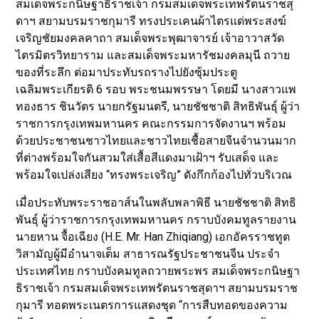
สมเด็จพระกนิษฐาธิราชเจ้า กรมสมเด็จพระเทพรัตนราชสุ
ดาฯ สยามบรมราชกุมารี ทรงประเคนผ้าไตรแด่พระสงฆ์
เจริญชัยมงคลคาถา สมเด็จพระพุฒาจารย์ เจ้าอาวาสวัด
ไตรมิตรวิทยาราม และสมเด็จพระมหารัชมงคลมุนี ถวาย
ของที่ระลึก ต่อมาประทับรถรางไปยังซุ้มประตู
เฉลิมพระเกียรติ 6 รอบ พระชนมพรรษา โดยมี นางสาวแพ
ทองธาร ชินวัตร นายกรัฐมนตรี, นายชัชชาติ สิทธิพันธุ์ ผู้ว่า
ราชการกรุงเทพมหานคร คณะกรรมการจัดงานฯ พร้อม
ด้วยประชาชนชาวไทยและชาวไทยเชื้อสายจีนจำนวนมาก
ที่ต่างพร้อมใจกันสวมใส่เสื้อสีแดงมาเฝ้าฯ รับเสด็จ และ
พร้อมใจเปล่งเสียง “ทรงพระเจริญ” ดังกึกก้องไปทั่วบริเวณ
เมื่อประทับพระราชอาส์นในพลับพลาพิธี นายชัชชาติ สิทธิ
พันธุ์ ผู้ว่าราชการกรุงเทพมหานคร กราบบังคมทูลรายงาน
นายหาน จื้อเฉียง (H.E. Mr. Han Zhiqiang) เอกอัครราชทูต
วิสามัญผู้มีอำนาจเต็ม สาธารณรัฐประชาชนจีน ประจำ
ประเทศไทย กราบบังคมทูลถวายพระพร สมเด็จพระกนิษฐา
ธิราชเจ้า กรมสมเด็จพระเทพรัตนราชสุดาฯ สยามบรมราช
กุมารี ทอดพระเนตรการแสดงชุด “การสืบทอดของความ