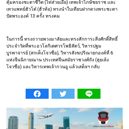
คุ้มครองชะตาชีวิต (ไท่ส่วยเอี๊ย) เทพเจ้าไภษัชยราช และ
เทวแพทย์ฮัวโต๋ (ฮั่วท้อ) ทรงนำใบเทียบฝากดวงพระชะตา
ปัดพระองค์ 13 ครั้ง ทรงคม
ในการนี้ ทรงถวายพวงมาลัยและทรงสักการะสิ่งศักดิ์สิทธิ์
ประจำวัดที่พระอวโลกิเตศวรโพธิสัตว์, วิหารปฐม
บูรพาจารย์ (สกเห็งโจวซือ), วิหารสังฆปริณายกองค์ที่ 6
แห่งจีนนิกายณาน ประเทศจีนสมัยราชวงศ์ถัง (ฮุยเล้ง
โจวซือ) และวิหารเทพเจ้ากวนอู แล้วเสด็จฯ กลับ