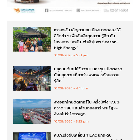
เกาะพะงัน เชิญชวนคนเมืองมาทดลองใช้
ชีวิตช้า ๆ เพื่อสัมผัสทุกความรู้สึก กับ
โครงการ “พะงัน-พำนัก|Low Season-
High Energy”
10/08/2026
5:41 pm
ปลุกมนต์เสน่ห์วันวาน! ‘นครชุม’เปิดตลาด
ย้อนยุคชวนเที่ยวกำแพงเพชรด้วยความ
รู้สึก
10/08/2026
4:41 pm
ส่งออกไทยติดเทอร์โบ! ครึ่งปีพุ่ง 17.6%
กวาด 1.96 แสนล้านดอลลาร์ ‘สหรัฐฯ-
สิงคโปร์’ โตกระฉูด
10/08/2026
3:23 pm
คปภ.เร่งขับเคลื่อน TILAC ยกระดับ