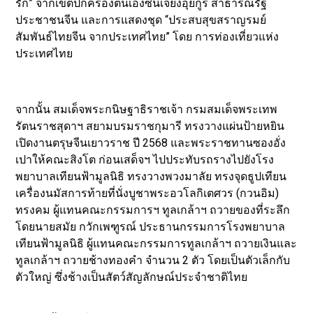
รัก” จากเขตปกครองตนเองซินเจียงอุยกูร์ สาธารณรัฐ
ประชาชนจีน และการแสดงชุด “ประสบสุขสราญรมย์
สัมพันธ์ไทยจีน จากประเทศไทย” โดย การท่องเที่ยวแห่ง
ประเทศไทย
จากนั้น สมเด็จพระกนิษฐาธิราชเจ้า กรมสมเด็จพระเทพ
รัตนราชสุดาฯ สยามบรมราชกุมารี ทรงวางแผ่นป้ายหยิน
เปิดงานตรุษจีนเยาวราช ปี 2568 และพระราชทานซองอั่ง
เปาให้คณะสิงโต ก่อนเสด็จฯ ไปประทับรถรางไปยังโรง
พยาบาลเทียนฟ้ามูลนิธิ ทรงวางพวงมาลัย ทรงจุดธูปเทียน
เครื่องนมัสการท้ายที่นั่งบูชาพระอวโลกิเตศวร (กวนอิม)
ทรงคม ผู้แทนคณะกรรมการฯ ทูลเกล้าฯ ถวายของที่ระลึก
โดยนายสมัย กวักเพฑูรณ์ ประธานกรรมการโรงพยาบาล
เทียนฟ้ามูลนิธิ ผู้แทนคณะกรรมการทูลเกล้าฯ ถวายเงินและ
ทูลเกล้าฯ ถวายช้างทองคำ จำนวน 2 ตัว โดยเป็นตัวเล็กกับ
ตัวใหญ่ ซึ่งช้างเป็นสัตว์สัญลักษณ์ประจำชาติไทย