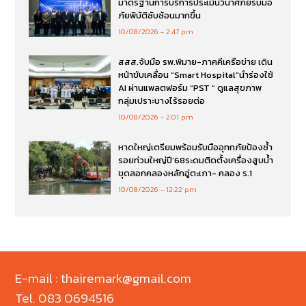
มาตรฐานการบริการประเมินวินาศภัยรับมือ
ภัยพิบัติซับซ้อนมากขึ้น
10/08/2026
2:47 pm
สสส.จับมือ รพ.พิมาย-ภาคคีเครือข่าย เดิน
หน้าขับเคลื่อน “Smart Hospital”นำร่องใช้
AI ผ่านแพลตฟอร์ม “PST ” ดูแลสุขภาพ
กลุ่มเปราะบางไร้รอยต่อ
10/08/2026
2:01 pm
หาดใหญ่เตรียมพร้อมรับมืออุทกภัยป้องซ้ำ
รอยท่วมใหญ่ปี’68ระดมติดตั้งเครื่องสูบน้ำ
ขุดลอกคลองหลักอู่ตะเภา- คลอง ร.1
10/08/2026
12:22 pm
E-mail : thairemark@gmail.com
Tel. 083 0694516