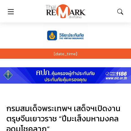
[date_time]
กรมสมเด็จพระเทพฯ เสด็จฯเปิดงาน
ตรุษจีนเยาวราช “ปีมะเส็งมหามงคล
อุดมโชคลาภ”