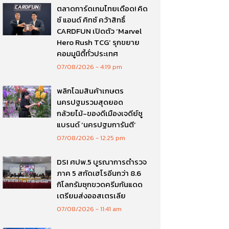
ตลาดการ์ดเกมไทยเดือด! คิด
ซ์ แอนด์ คิทซ์ คว้าสิทธิ์
CARDFUN เปิดตัว ‘Marvel
Hero Rush TCG’ รุกขยาย
คอมมูนิตี้ทั่วประเทศ
07/08/2026
4:19 pm
พลิกโฉมสินค้าเกษตร
นครปฐมรวมสุดยอด
กล้วยไม้-ของดีเมืองเจดีย์ชู
แบรนด์ ‘นครปฐมการันตี’
07/08/2026
12:25 pm
DSI ศปพ.5 บูรณาการตำรวจ
ภาค 5 สกัดเฮโรอีนกว่า 8.6
กิโลกรัมซุกขวดครีมกันแดด
เตรียมส่งออสเตรเลีย
07/08/2026
11:41 am