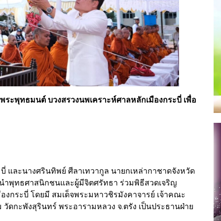
ิญพระพุทธมนต์ บวงสรวงนพเคราะห์ศาลหลักเมืองกระบี่ เพื่อ
ระบี่ และนางศรินทิพย์ ศีลาเทวากูล นายกเหล่ากาชาดจังหวัด
นำพุทธศาสนิกชนและผู้มีจิตศรัทธา ร่วมพิธีสวดเจริญ
องกระบี่ โดยมี สมเด็จพระมหาวชิรมังคาจารย์ เจ้าคณะ
วัดกะพังสุรินทร์ พระอารามหลวง จ.ตรัง เป็นประธานฝ่าย