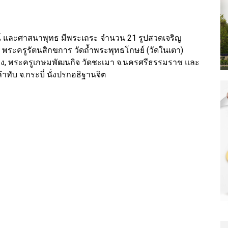
ณ์ และศาสนาพุทธ มีพระเถระ จำนวน 21 รูปสวดเจริญ
 พระครูรัตนสิกขการ วัดถ้ำพระพุทธโกษย์ (วัดในเตา)
ัทลุง, พระครูเกษมพัฒนกิจ วัดชะเมา จ.นครศรีธรรมราช และ
ำทับ จ.กระบี่ นั่งปรกอธิฐานจิต