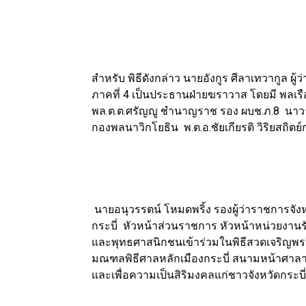
สำหรับ พิธีดังกล่าว นายอังกูร ศีลาเทวากูล ผู
ภาคที่ 4 เป็นประธานฝ่ายฆราวาส โดยมี พลเรือ
พล.ต.ต.ศรัญญู ชำนาญราช รอง ผบช.ภ.8 นาวาเอ
กองพลนาวิกโยธิน พ.ต.อ.ชัยเกียรติ วิริยสถิตย์
นายอนุวรรตน์ โหมดพริ้ง รองผู้ว่าราชการจังหวั
กระบี่ หัวหน้าส่วนราชการ หัวหน้าหน่วยงานรั
และพุทธศาสนิกชนเข้าร่วมในพิธีสวดเจริญพร
มณฑลพิธีศาลหลักเมืองกระบี่ สนามหน้าศาลากลางจั
และเพื่อความเป็นสิริมงคลแก่ชาวจังหวัดกระบี