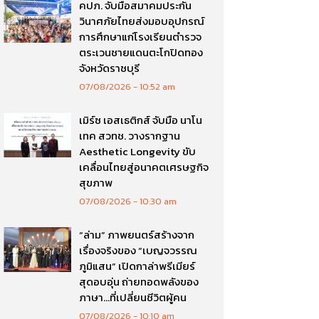
คปภ. จับมือสมาคมประกัน
วินาศภัยไทยส่งมอบอุปกรณ์
การศึกษาแก่โรงเรียนตำรวจ
ตระเวนชายแดนตะโกปิดทอง
จังหวัดราชบุรี
07/08/2026
10:52 am
เมิร์ซ เอสเธติกส์ จับมือ นาโน
เทค สวทช. วางรากฐาน
Aesthetic Longevity ขับ
เคลื่อนไทยสู่อนาคตเศรษฐกิจ
สุขภาพ
07/08/2026
10:30 am
“ล่าม” ภาพยนตร์สร้างจาก
เรื่องจริงของ “เบญจวรรณ
ภูมิแสน” เปิดกาล่าพรีเมียร์
สุดอบอุ่น ถ่ายทอดพลังของ
ภาษา…ที่เปลี่ยนชีวิตผู้คน
07/08/2026
10:10 am