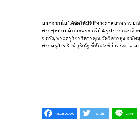
นอกจากนั้น ได้จัดให้มีพิธีทางศาสนาพราหม
พระพุทธมนต์ และพระเกจิย์ 4 รูป ประกอบด้วย
จ.ตรัง, พระครูวัชรวิหารคุณ วัดวิหารสูง จ.พ
พระครูสังฆรักษ์ภูริณัฐ ที่พักสงฆ์ถ้ำขนมโค อ.ล
Facebook
Twitter
Line