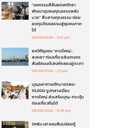
“มหกรรมสีสันแห่งศรัทธา
พัฒนาชุมชนคุณธรรมพลัง
บวร” สืบสานคุณธรรม ต่อย
อดทุนวัฒนธรรมสู่ชุมชนภาค
ใต้
08/08/2026
3:59 pm
ยลวิถีชุมชน “หาดใหญ่-
สงขลา”ท่องเที่ยวเชิงเกษตร
สัมผัสมนต์เสน่ห์คลองอู่ตะเภา
08/08/2026
2:11 pm
บุญมหาทานตักบาตรพระ
10,000 รูปกลางเมือง
หาดใหญ่ ส่งเสริมบุญ-กระตุ้น
ท่องเที่ยวถิ่นใต้
08/08/2026
12:36 pm
SMEs เฮ! ออมสินปล่อยกู้