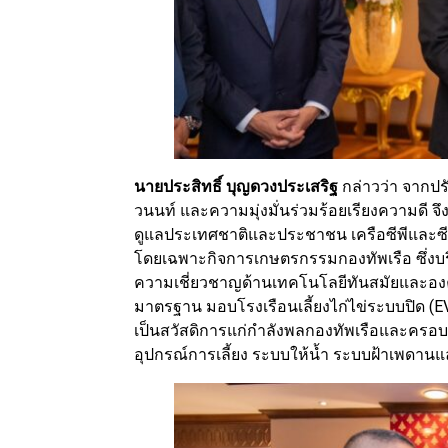
นายประสิทธิ์ บุญดวงประเสริฐ
กล่าวว่า จากปร
วนนท์ และความมุ่งมั่นร่วมร้อยเรียงความดี จึ
ดูแลประเทศชาติและประชาชน เครือซีพีและซ
โดยเฉพาะกิจการเกษตรกรรมกองทัพเรือ ซึ่งบ
ความเชี่ยวชาญด้านเทคโนโลยีทันสมัยและองค์
มาตรฐาน มอบโรงเรือนเลี้ยงไก่ไข่ระบบปิด (EV
เป็นสวัสดิการแก่กำลังพลกองทัพเรือและครอบค
อุปกรณ์การเลี้ยง ระบบให้น้ำ ระบบฝ้าเพดานแ