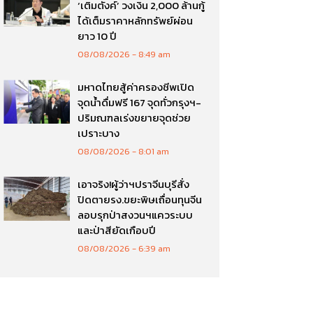
‘เติมตังค์’ วงเงิน 2,000 ล้านกู้
ได้เต็มราคาหลักทรัพย์ผ่อน
ยาว 10 ปี
08/08/2026
8:49 am
มหาดไทยสู้ค่าครองชีพเปิด
จุดน้ำดื่มฟรี 167 จุดทั่วกรุงฯ-
ปริมณฑลเร่งขยายจุดช่วย
เปราะบาง
08/08/2026
8:01 am
เอาจริง!ผู้ว่าฯปราจีนบุรีสั่ง
ปิดตายรง.ขยะพิษเถื่อนทุนจีน
ลอบรุกป่าสงวนฯแควระบบ
และป่าสียัดเกือบปี
08/08/2026
6:39 am