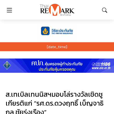
[date_time]
ส.เทเบิลเทนนิสฯมอบโล่รางวัลเชิดชู
เกียรติแก่ “รศ.ดร.ดวงฤทธิ์ เบ็ญจาธิ
กุล ชัยรุ่งเรือง”