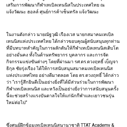
เสริมการพัฒนากีฬาเทเบิลเทนนิสในประเทศไทย ณ
แจ้งวัฒนะ ฮอลล์ ศุนย์การค้าเซ็นทรัล แจ้งวัฒนะ
ในงานดังกล่าว นายณัฐวุฒิ เรืองเวส นายกสมาคมเทเบิล
เทนนิสแห่งประเทศไทย ได้กล่าวขอบคุณผู้สนับสนุนทุกท่าน
ที่มีบทบาทสำคัญในการผลักดันให้กีฬาเทเบิลเทนนิสเติบโต
อย่างมั่นคง ทั้งในด้านทรัพยากร บุคลากร และการจัด
กิจกรรมแข่งขันต่างๆ โดยที่ผ่านมา รศ.ดร.ดวงฤทธิ์ เบ็ญจา
ธิกุล ชัยรุ่งเรือง ได้ให้การสนับสนุนสมาคมเทเบิลเทนนิส
แห่งประเทศไทย อย่างดีมาตลอด โดย ดร.ดวงฤทธิ์ ได้กล่าว
ว่า “เรารู้สึกยินดีเป็นอย่างยิ่งที่ได้มีส่วนร่วมในการพัฒนา
กีฬาเทเบิลเทนนิส และหวังเป็นอย่างยิ่งว่าการสนับสนุนครั้ง
นี้จะช่วยสร้างแรงบันดาลใจให้แก่นักกีฬาและเยาวชนรุ่น
ใหม่ต่อไป”
ซึ่งศูนย์ฝึกซ้อมเทเบิลเทนนิสนานาชาติ TTAT Academy &