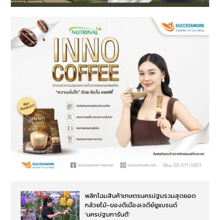
พลิกโฉมสินค้าเกษตรนครปฐมรวมสุดยอด
กล้วยไม้-ของดีเมืองเจดีย์ชูแบรนด์
‘นครปฐมการันตี’