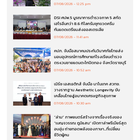
07/08/2026
12:25 pm
DSI ศปพ.5 บูรณาการตำรวจภาค 5 สกัด
เฮโรอีนกว่า 8.6 กิโลกรัมซุกขวดครีม
กันแดดเตรียมส่งออสเตรเลีย
07/08/2026
11:41 am
คปภ. จับมือสมาคมประกันวินาศภัยไทยส่ง
มอบอุปกรณ์การศึกษาแก่โรงเรียนตำรวจ
ตระเวนชายแดนตะโกปิดทอง จังหวัดราชบุรี
07/08/2026
10:52 am
เมิร์ซ เอสเธติกส์ จับมือ นาโนเทค สวทช.
วางรากฐาน Aesthetic Longevity ขับ
เคลื่อนไทยสู่อนาคตเศรษฐกิจสุขภาพ
07/08/2026
10:30 am
“ล่าม” ภาพยนตร์สร้างจากเรื่องจริงของ
“เบญจวรรณ ภูมิแสน” เปิดกาล่าพรีเมียร์สุด
อบอุ่น ถ่ายทอดพลังของภาษา…ที่เปลี่ยน
ชีวิตผู้คน