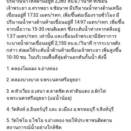
ปริมาณน้ำไหลผ่านอยู่ที่ 2,383 ลบ.ม./วินาที ที่เขื่อน
เจ้าพระยา อ.สรรพยา จ.ชัยนาท มีปริมาณน้ำทางด้านเหนือ
เขื่อนอยู่ที่ 17.32 เมตร/รทก. เพิ่มขึ้นต่อเนื่องรายชั่วโมง มี
ปริมาณน้ำทางด้านท้ายเขื่อนอยู่ที่ 14.97 เมตร/รทก. เพิ่มขึ้น
จากเมื่อวาน 15-30 เซนติเมตร ซึ่งระดับน้ำห่างจากตลิ่งอยู่
1.37 เมตร/รทก. เท่านั้น และเขื่อนเจ้าพระยามีอัตราการ
ระบายน้ำผ่านเขื่อนอยู่ที่ 2,150 ลบ.ม./วินาที การระบายดัง
กล่าว ส่งผลให้ระดับน้ำด้านท้ายเขื่อนเจ้าพระยา เพิ่มสูงขึ้น
10-30 ซม. ในบริเวณพื้นที่ลุ่มต่ำนอกคันกั้นน้ำ ดังนี้
1. คลองโผงเผง จ.อ่างทอง
2. คลองบางบาล จ.พระนครศรีอยุธยา
3. ต.หัวเวียง อ.เสนา ต.ลาดชิด ต.ท่าดินแดง อ.ผักไห่
จ.พระนครศรีอยุธยา (แม่น้ำน้อย)
4. วัดสิงห์ อ.อินทร์บุรี และ อ.เมือง อ.พรหมบุรี จ.สิงห์บุรี
5. วัดไชโย อ.ไชโย จ.อ่างทอง ขอให้ประชาชนติดตาม
สถานการณ์น้ำอย่างใกล้ชิด