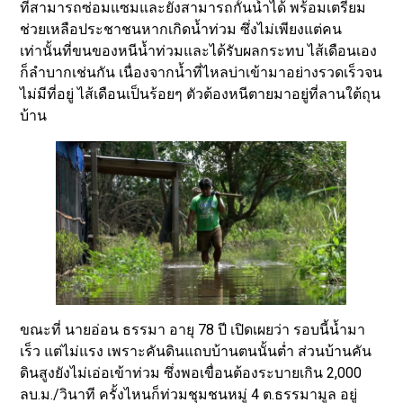
ที่สามารถซ่อมแซมและยังสามารถกั้นน้ำได้ พร้อมเตรียม
ช่วยเหลือประชาชนหากเกิดน้ำท่วม ซึ่งไม่เพียงแต่คน
เท่านั้นที่ขนของหนีน้ำท่วมและได้รับผลกระทบ ไส้เดือนเอง
ก็ลำบากเช่นกัน เนื่องจากน้ำที่ไหลบ่าเข้ามาอย่างรวดเร็วจน
ไม่มีที่อยู่ ไส้เดือนเป็นร้อยๆ ตัวต้องหนีตายมาอยู่ที่ลานใต้ถุน
บ้าน
ขณะที่ นายอ่อน ธรรมา อายุ 78 ปี เปิดเผยว่า รอบนี้น้ำมา
เร็ว แต่ไม่แรง เพราะคันดินแถบบ้านตนนั้นต่ำ ส่วนบ้านคัน
ดินสูงยังไม่เอ่อเข้าท่วม ซึ่งพอเขื่อนต้องระบายเกิน 2,000
ลบ.ม./วินาที ครั้งไหนก็ท่วมชุมชนหมู่ 4 ต.ธรรมามูล อยู่