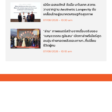
คปภ. จับมือสมาคมประกันวินาศภัยไทยส่ง
มอบอุปกรณ์การศึกษาแก่โรงเรียนตำรวจ
ตระเวนชายแดนตะโกปิดทอง จังหวัดราชบุรี
07/08/2026
10:52 am
เมิร์ซ เอสเธติกส์ จับมือ นาโนเทค สวทช.
วางรากฐาน Aesthetic Longevity ขับ
เคลื่อนไทยสู่อนาคตเศรษฐกิจสุขภาพ
07/08/2026
10:30 am
“ล่าม” ภาพยนตร์สร้างจากเรื่องจริงของ
“เบญจวรรณ ภูมิแสน” เปิดกาล่าพรีเมียร์สุด
อบอุ่น ถ่ายทอดพลังของภาษา…ที่เปลี่ยน
ชีวิตผู้คน
07/08/2026
10:10 am
E-mail : thairemark@gmail.com