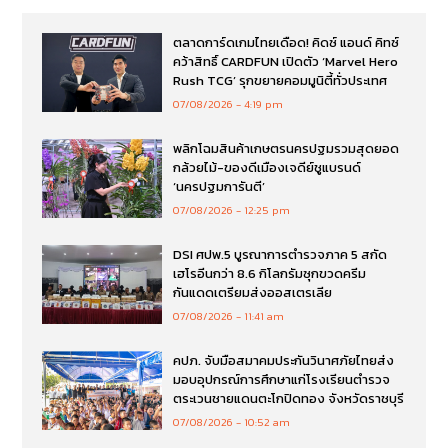
ตลาดการ์ดเกมไทยเดือด! คิดซ์ แอนด์ คิทซ์
คว้าสิทธิ์ CARDFUN เปิดตัว ‘Marvel Hero
Rush TCG’ รุกขยายคอมมูนิตี้ทั่วประเทศ
07/08/2026
4:19 pm
พลิกโฉมสินค้าเกษตรนครปฐมรวมสุดยอด
กล้วยไม้-ของดีเมืองเจดีย์ชูแบรนด์
‘นครปฐมการันตี’
07/08/2026
12:25 pm
DSI ศปพ.5 บูรณาการตำรวจภาค 5 สกัด
เฮโรอีนกว่า 8.6 กิโลกรัมซุกขวดครีม
กันแดดเตรียมส่งออสเตรเลีย
07/08/2026
11:41 am