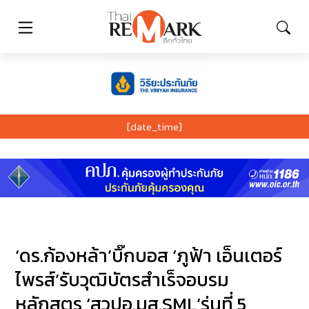
[date_time]
‘ดร.ก้องหล้า’บิ๊กบอส ‘ภูฟ้า เอ็นเตอร์
ไพรส์’รับวุฒิบัตรสำเร็จอบรม
หลักสูตร ‘สวปอ.มส.SML’รุ่นที่ 5