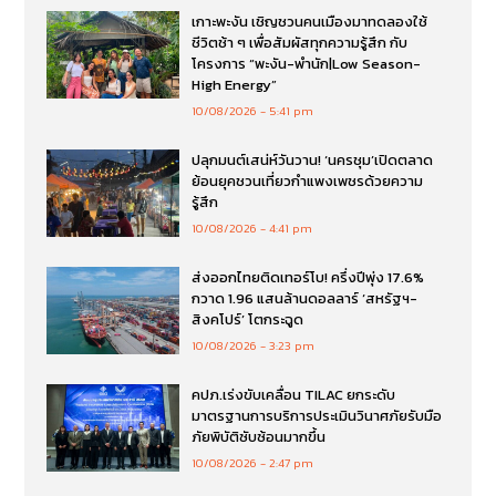
เกาะพะงัน เชิญชวนคนเมืองมาทดลองใช้
ชีวิตช้า ๆ เพื่อสัมผัสทุกความรู้สึก กับ
โครงการ “พะงัน-พำนัก|Low Season-
High Energy”
10/08/2026
5:41 pm
ปลุกมนต์เสน่ห์วันวาน! ‘นครชุม’เปิดตลาด
ย้อนยุคชวนเที่ยวกำแพงเพชรด้วยความ
รู้สึก
10/08/2026
4:41 pm
ส่งออกไทยติดเทอร์โบ! ครึ่งปีพุ่ง 17.6%
กวาด 1.96 แสนล้านดอลลาร์ ‘สหรัฐฯ-
สิงคโปร์’ โตกระฉูด
10/08/2026
3:23 pm
คปภ.เร่งขับเคลื่อน TILAC ยกระดับ
มาตรฐานการบริการประเมินวินาศภัยรับมือ
ภัยพิบัติซับซ้อนมากขึ้น
10/08/2026
2:47 pm