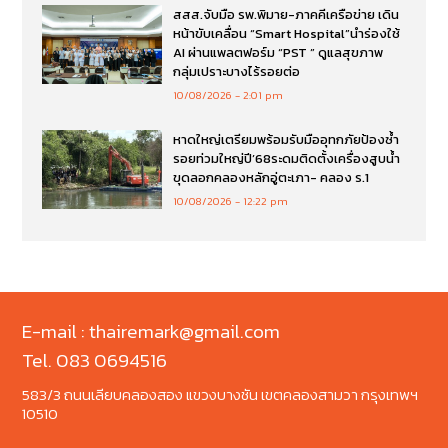
สสส.จับมือ รพ.พิมาย-ภาคคีเครือข่าย เดิน
หน้าขับเคลื่อน “Smart Hospital”นำร่องใช้
AI ผ่านแพลตฟอร์ม “PST ” ดูแลสุขภาพ
กลุ่มเปราะบางไร้รอยต่อ
10/08/2026
2:01 pm
หาดใหญ่เตรียมพร้อมรับมืออุทกภัยป้องซ้ำ
รอยท่วมใหญ่ปี’68ระดมติดตั้งเครื่องสูบน้ำ
ขุดลอกคลองหลักอู่ตะเภา- คลอง ร.1
10/08/2026
12:22 pm
E-mail : thairemark@gmail.com
Tel. 083 0694516
583/3 ถนนเลียบคลองสอง แขวงบางชัน เขตคลองสามวา กรุงเทพฯ
10510