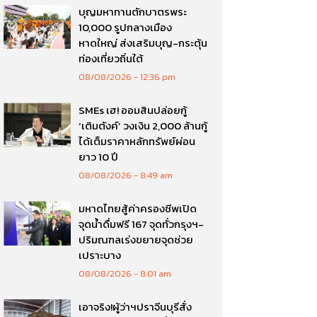
บุญมหาทานตักบาตรพระ
10,000 รูปกลางเมือง
หาดใหญ่ ส่งเสริมบุญ-กระตุ้น
ท่องเที่ยวถิ่นใต้
08/08/2026
12:36 pm
SMEs เฮ! ออมสินปล่อยกู้
‘เติมตังค์’ วงเงิน 2,000 ล้านกู้
ได้เต็มราคาหลักทรัพย์ผ่อน
ยาว 10 ปี
08/08/2026
8:49 am
มหาดไทยสู้ค่าครองชีพเปิด
จุดน้ำดื่มฟรี 167 จุดทั่วกรุงฯ-
ปริมณฑลเร่งขยายจุดช่วย
เปราะบาง
08/08/2026
8:01 am
เอาจริง!ผู้ว่าฯปราจีนบุรีสั่ง