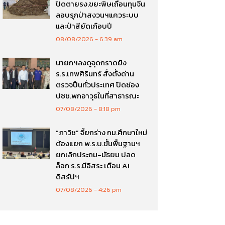
ปิดตายรง.ขยะพิษเถื่อนทุนจีน
ลอบรุกป่าสงวนฯแควระบบ
และป่าสียัดเกือบปี
08/08/2026
6:39 am
นายกฯลงดูจุดกราดยิง
ร.ร.เทพศิรินทร์ สั่งตั้งด่าน
ตรวจปืนทั่วประเทศ ปิดช่อง
ปชช.พกอาวุธในที่สาธารณะ
07/08/2026
8:18 pm
“ภาวิช” จี้ยกร่าง กม.ศึกษาใหม่
ต้องแยก พ.ร.บ.ขั้นพื้นฐานฯ
ยกเลิกประถม-มัธยม ปลด
ล็อก ร.ร.มีอิสระ เตือน AI
ดิสรัปฯ
07/08/2026
4:26 pm