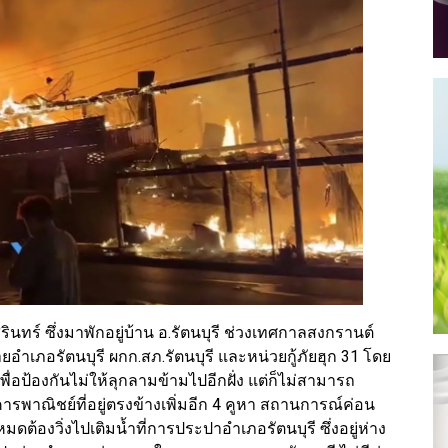
ุรินทร์ ซึ่งมาพักอยู่บ้าน อ.รัตนบุรี ช่วงเทศกาลสงกรานต์
เภอรัตนบุรี ผกก.สภ.รัตนบุรี และหน่วยกู้ภัยฮุก 31 โดย
พื่อป้องกันไม่ให้ลุกลามข้ามไปอีกฝั่ง แต่ก็ไม่สามารถ
ารพาณิชย์ที่อยู่ตรงข้างเพิ่มอีก 4 คูหา สถานการณ์ค่อน
ดต้องวิ่งไปเติมน้ำที่การประปาอำเภอรัตนบุรี ซึ่งอยู่ห่าง