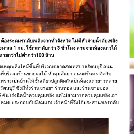
ต้องระดมรถดับเพลิงจากทั่วจังหวัด ไม่มีหัวจ่ายน้ำดับเพลิง
ระมาณ 1 กม. ใช้เวลาดับกว่า 3 ชั่วโมง ลามจากห้องแถวไม้
หายกว่าไม่ต่ำกว่า100 ล้าน
กิดเหตุเพลิงไหม้ขึ้นที่บริเวณตลาดสดเทศบาลรัตนบุรี ถนน
ึ้นที่บริเวณร้านขายผลไม้ หัวมุมสี่แยก ถนนศรีนคร ตัดกับ
 เพราะเป็นบ้านไม้ชั้นเดียวปลูกติดกันเป็นห้องแถวยาวหลาย
ัตนบุรี ซึ่งมีทั้งร้านขายยา ร้านทอง และร้านขายของ
5 คัน เร่งฉีดน้ำควบคุมเพลิง แต่ไม่สามารถควบคุมเพลิงเอา
ทั้งหมด ประกอบกับมีลมแรง เจ้าหน้าที่จึงได้ประสานขอรถดับ