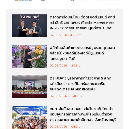
ตลาดการ์ดเกมไทยเดือด! คิดซ์ แอนด์ คิทซ์
คว้าสิทธิ์ CARDFUN เปิดตัว ‘Marvel Hero
Rush TCG’ รุกขยายคอมมูนิตี้ทั่วประเทศ
07/08/2026
4:19 pm
พลิกโฉมสินค้าเกษตรนครปฐมรวมสุดยอด
กล้วยไม้-ของดีเมืองเจดีย์ชูแบรนด์
‘นครปฐมการันตี’
07/08/2026
12:25 pm
DSI ศปพ.5 บูรณาการตำรวจภาค 5 สกัด
เฮโรอีนกว่า 8.6 กิโลกรัมซุกขวดครีม
กันแดดเตรียมส่งออสเตรเลีย
07/08/2026
11:41 am
คปภ. จับมือสมาคมประกันวินาศภัยไทยส่ง
มอบอุปกรณ์การศึกษาแก่โรงเรียนตำรวจ
ตระเวนชายแดนตะโกปิดทอง จังหวัดราชบุรี
07/08/2026
10:52 am