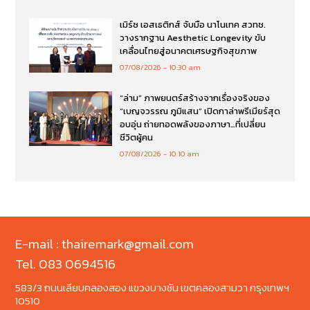
เมิร์ซ เอสเธติกส์ จับมือ นาโนเทค สวทช.
วางรากฐาน Aesthetic Longevity ขับ
เคลื่อนไทยสู่อนาคตเศรษฐกิจสุขภาพ
07/08/2026
10:30 am
“ล่าม” ภาพยนตร์สร้างจากเรื่องจริงของ
“เบญจวรรณ ภูมิแสน” เปิดกาล่าพรีเมียร์สุด
อบอุ่น ถ่ายทอดพลังของภาษา…ที่เปลี่ยน
ชีวิตผู้คน
07/08/2026
10:10 am
E-mail : thairemark@gmail.com
Tel. 083 0694516
583/3 ถนนเลียบคลองสอง แขวงบางชัน เขตคลองสามวา กรุงเทพฯ
10510