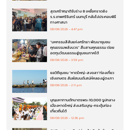
สุดเศร้า!ญาติรับร่าง 8 เหยื่อกราดยิง
ร.ร.เทพศริรินทร์ นนทบุรี กลับไปประกอบพิธี
ทางศาสนา
08/08/2026
4:47 pm
“มหกรรมสีสันแห่งศรัทธา พัฒนาชุมชน
คุณธรรมพลังบวร” สืบสานคุณธรรม ต่อย
อดทุนวัฒนธรรมสู่ชุมชนภาคใต้
08/08/2026
3:59 pm
ยลวิถีชุมชน “หาดใหญ่-สงขลา”ท่องเที่ยว
เชิงเกษตร สัมผัสมนต์เสน่ห์คลองอู่ตะเภา
08/08/2026
2:11 pm
บุญมหาทานตักบาตรพระ 10,000 รูปกลาง
เมืองหาดใหญ่ ส่งเสริมบุญ-กระตุ้นท่อง
เที่ยวถิ่นใต้
08/08/2026
12:36 pm