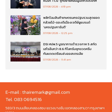
Rush TCG’ รุกขยายคอมมูนิตี้ทั่วประเทศ
07/08/2026
4:19 pm
พลิกโฉมสินค้าเกษตรนครปฐมรวมสุดยอด
กล้วยไม้-ของดีเมืองเจดีย์ชูแบรนด์
‘นครปฐมการันตี’
07/08/2026
12:25 pm
DSI ศปพ.5 บูรณาการตำรวจภาค 5 สกัด
เฮโรอีนกว่า 8.6 กิโลกรัมซุกขวดครีม
กันแดดเตรียมส่งออสเตรเลีย
07/08/2026
11:41 am
E-mail : thairemark@gmail.com
Tel. 083 0694516
583/3 ถนนเลียบคลองสอง แขวงบางชัน เขตคลองสามวา กรุงเทพฯ