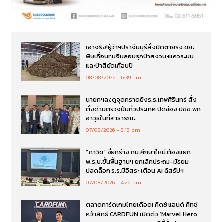
เอาจริง!ผู้ว่าฯปราจีนบุรีสั่งปิดตายรง.ขยะ
พิษเถื่อนทุนจีนลอบรุกป่าสงวนฯแควระบบ
และป่าสียัดเกือบปี
08/08/2026
6:39 am
นายกฯลงดูจุดกราดยิงร.ร.เทพศิรินทร์ สั่ง
ตั้งด่านตรวจปืนทั่วประเทศ ปิดช่อง ปชช.พก
อาวุธในที่สาธารณะ
07/08/2026
8:18 pm
“ภาวิช” จี้ยกร่าง กม.ศึกษาใหม่ ต้องแยก
พ.ร.บ.ขั้นพื้นฐานฯ ยกเลิกประถม-มัธยม
ปลดล็อก ร.ร.มีอิสระ เตือน AI ดิสรัปฯ
07/08/2026
4:26 pm
ตลาดการ์ดเกมไทยเดือด! คิดซ์ แอนด์ คิทซ์
คว้าสิทธิ์ CARDFUN เปิดตัว ‘Marvel Hero