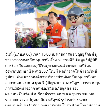
วันนี้ (27 ธ.ค.66) เวลา 15.00 น. นายภาสกร บุญญลักษม์ ผู้
ว่าราชการจังหวัดปทุมธานี เป็นประธานพิธีเปิดศูนย์ปฏิบัติ
การป้องกันและลดอุบัติเหตุทางถนนช่วงเทศกาลปีใหม่
จังหวัดปทุมธานี พ.ศ. 2567 โดยมี พลตำรวจโทคำรณวิทย์
ธูปกระจ่าง นายกองค์การบริหารส่วนจังหวัดปทุมธานี พล
อากาศเอกวรกฤต มุขศรี ผู้บัญชาการกองบัญชาการควบคุม
การปฏิบัติทางอากาศ พ.อ.วินัย อภัยกุลชร รอง
ผอ.รมน.จังหวัด ป.ท. ร้อยตำรวจเอก พ.ต.อ.ชุมวร ชมะทัต
รอง ผบก.ภ.จว.ปทุมธานีดร.ตรีลุพธ์ รูปกระจ่าง นายก
เทศมนตรีนครรังสิต นางสาวสุพีพร โมรา หัวหน้าสำนักงาน