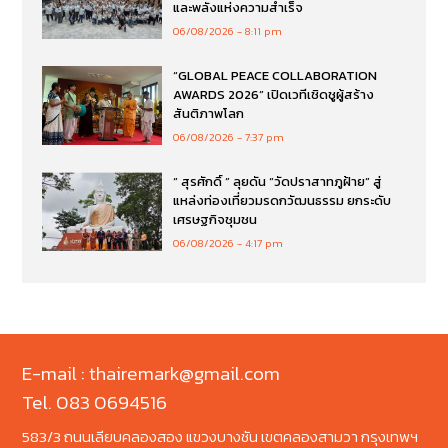
และพลังแห่งความสำเร็จ
06/08/2026
8:11 pm
“GLOBAL PEACE COLLABORATION
AWARDS 2026” เปิดเวทีเชิดชูผู้สร้าง
สันติภาพโลก
06/08/2026
7:37 pm
“ สุรศักดิ์ ” ลุยดัน “วัดปราสาทภูฝ้าย” สู่
แหล่งท่องเที่ยวมรดกวัฒนธรรม ยกระดับ
เศรษฐกิจชุมชน
06/08/2026
4:17 pm
E-mail : thairemark@gmail.com
Tel. 083 0694516
583/3 ถนนเลียบคลองสอง แขวงบางชัน เขตคลองสามวา กรุงเทพฯ