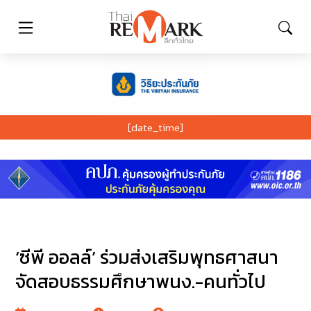
[date_time]
‘ซีพี ออลล์’ ร่วมส่งเสริมพุทธศาสนา
จัดสอบธรรมศึกษาพนง.-คนทั่วไป