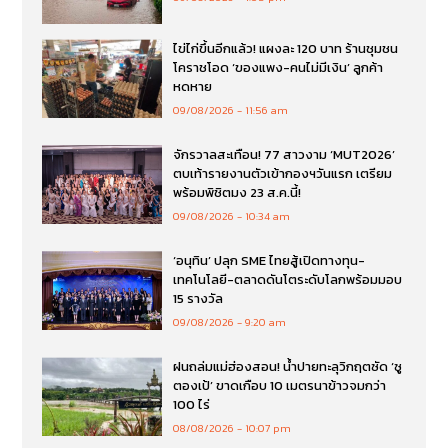
ไข่ไก่ขึ้นอีกแล้ว! แผงละ 120 บาท ร้านชุมชน
โคราชโอด ‘ของแพง-คนไม่มีเงิน’ ลูกค้า
หดหาย
09/08/2026
11:56 am
จักรวาลสะเทือน! 77 สาวงาม ‘MUT2026’
ตบเท้ารายงานตัวเข้ากองฯวันแรก เตรียม
พร้อมพิชิตมง 23 ส.ค.นี้!
09/08/2026
10:34 am
‘อนุทิน’ ปลุก SME ไทยสู้เปิดทางทุน-
เทคโนโลยี-ตลาดดันโตระดับโลกพร้อมมอบ
15 รางวัล
09/08/2026
9:20 am
ฝนถล่มแม่ฮ่องสอน! น้ำปายทะลุวิกฤตซัด ‘ซู
ตองเป้’ ขาดเกือบ 10 เมตรนาข้าวจมกว่า
100 ไร่
08/08/2026
10:07 pm