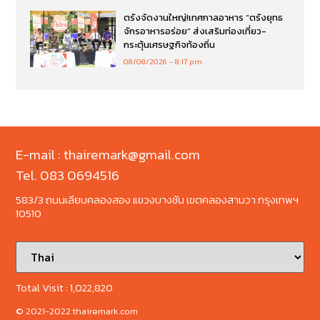
ตรังจัดงานใหญ่!เทศกาลอาหาร “ตรังยุทธ
จักรอาหารอร่อย” ส่งเสริมท่องเที่ยว-
กระตุ้นเศรษฐกิจท้องถิ่น
08/08/2026
8:17 pm
E-mail : thairemark@gmail.com
Tel. 083 0694516
583/3 ถนนเลียบคลองสอง แขวงบางชัน เขตคลองสามวา กรุงเทพฯ
10510
Total Visit :
1,022,820
© 2021-2022 thairemark.com