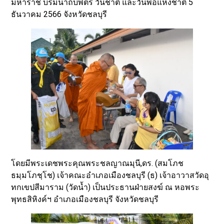
มหาราช บรมนาถบพิตร วันชาติ และวันพ่อแห่งชาติ 5
ธันวาคม 2566 จังหวัดชลบุรี
โดยมีพระเดชพระคุณพระชลญาณมุนี,ดร. (สมโภช
ธมฺมโภชฺโช) เจ้าคณะอำเภอเมืองชลบุรี (ธ) เจ้าอาวาสวัดอุ
ทกเขปสีมาราม (วัดน้ำ) เป็นประธานฝ่ายสงฆ์ ณ หอพระ
พุทธสิหิงค์ฯ อำเภอเมืองชลบุรี จังหวัดชลบุรี