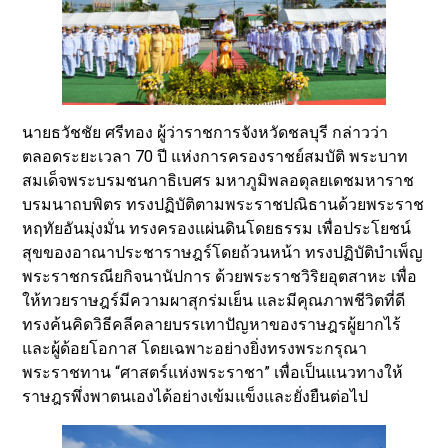
นายธวัชชัย ศรีทอง ผู้ว่าราชการจังหวัดชลบุรี กล่าวว่า
ตลอดระยะเวลา 70 ปี แห่งการครองราชย์สมบัติ พระบาท
สมเด็จพระบรมชนกาธิเบศร มหาภูมิพลอดุลยเดชมหาราช
บรมนาถบพิตร ทรงปฏิบัติตามพระราชปณิธานด้วยพระราช
หฤทัยอันมุ่งมั่น ทรงครองแผ่นดินโดยธรรม เพื่อประโยชน์
สุขของอาณาประชาราษฎร์โดยถ้วนหน้า ทรงปฏิบัติบำเพ็ญ
พระราชกรณียกิจนานัปการ ด้วยพระราชวิริยอุตสาหะ เพื่อ
ให้ทวยราษฎร์มีความผาสุกร่มเย็น และมีคุณภาพชีวิตที่ดี
ทรงค้นคิดวิธีคลีคลายบรรเทาปัญหาของราษฎรผู้ยากไร้
และผู้ด้อยโอกาส โดยเฉพาะอย่างยิ่งทรงพระกรุณา
พระราชทาน “ศาสตร์แห่งพระราชา” เพื่อเป็นแนวทางให้
ราษฎรพึ่งพาตนเองได้อย่างเข้มแข็งและยั่งยืนต่อไป