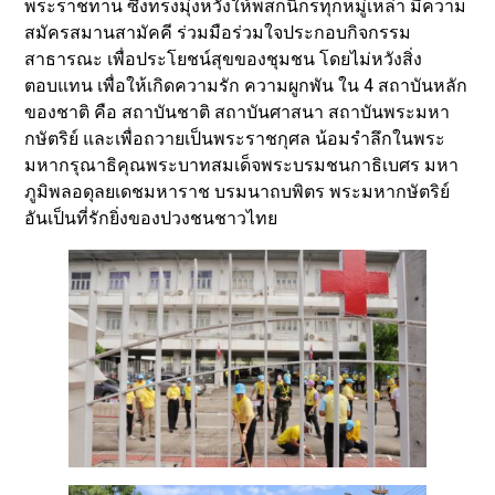
พระราชทาน ซึ่งทรงมุ่งหวังให้พสกนิกรทุกหมู่เหล่า มีความ
สมัครสมานสามัคคี ร่วมมือร่วมใจประกอบกิจกรรม
สาธารณะ เพื่อประโยชน์สุขของชุมชน โดยไม่หวังสิ่ง
ตอบแทน เพื่อให้เกิดความรัก ความผูกพัน ใน 4 สถาบันหลัก
ของชาติ คือ สถาบันชาติ สถาบันศาสนา สถาบันพระมหา
กษัตริย์ และเพื่อถวายเป็นพระราชกุศล น้อมรำลึกในพระ
มหากรุณาธิคุณพระบาทสมเด็จพระบรมชนกาธิเบศร มหา
ภูมิพลอดุลยเดชมหาราช บรมนาถบพิตร พระมหากษัตริย์
อันเป็นที่รักยิ่งของปวงชนชาวไทย