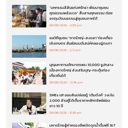
“มหกรรมสีสันแห่งศรัทธา พัฒนาชุมชน
คุณธรรมพลังบวร” สืบสานคุณธรรม ต่อย
อดทุนวัฒนธรรมสู่ชุมชนภาคใต้
08/08/2026
3:59 pm
ยลวิถีชุมชน “หาดใหญ่-สงขลา”ท่องเที่ยว
เชิงเกษตร สัมผัสมนต์เสน่ห์คลองอู่ตะเภา
08/08/2026
2:11 pm
บุญมหาทานตักบาตรพระ 10,000 รูปกลาง
เมืองหาดใหญ่ ส่งเสริมบุญ-กระตุ้นท่อง
เที่ยวถิ่นใต้
08/08/2026
12:36 pm
SMEs เฮ! ออมสินปล่อยกู้ ‘เติมตังค์’ วงเงิน
2,000 ล้านกู้ได้เต็มราคาหลักทรัพย์ผ่อน
ยาว 10 ปี
08/08/2026
8:49 am
มหาดไทยสู้ค่าครองชีพเปิดจุดน้ำดื่มฟรี 167