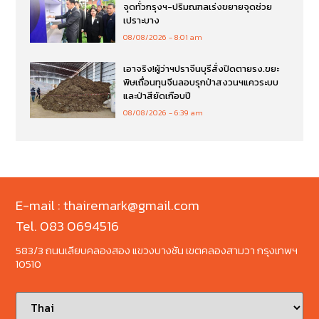
จุดทั่วกรุงฯ-ปริมณฑลเร่งขยายจุดช่วย
เปราะบาง
08/08/2026
8:01 am
เอาจริง!ผู้ว่าฯปราจีนบุรีสั่งปิดตายรง.ขยะ
พิษเถื่อนทุนจีนลอบรุกป่าสงวนฯแควระบบ
และป่าสียัดเกือบปี
08/08/2026
6:39 am
E-mail : thairemark@gmail.com
Tel. 083 0694516
583/3 ถนนเลียบคลองสอง แขวงบางชัน เขตคลองสามวา กรุงเทพฯ
10510