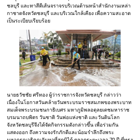
ชลบุรี และทาสีตีเส้นจราจรบริเวณด้านหน้าสำนักงานเหล่า
กาชาดจังหวัดชลบุรี และบริเวณใกล้เคียง เพื่อความสะอาด
เป็นระเบียบเรียบร้อย
นายธวัชชัย ศรีทอง ผู้ว่าราชการจังหวัดชลบุรี กล่าวว่า
เนื่องในโอกาสวันคล้ายวันพระบรมราชสมภพของพระบาท
สมเด็จพระบรมชนกาธิเบศร มหาภูมิพลอดุลยเดชมหาราช
บรมนาถบพิตร วันชาติ วันพ่อแห่งชาติ และวันดินโลก
จังหวัดชลบุรีจึงได้จัดกิจกรรมดังกล่าวขึ้น เพื่อร่วมกัน
แสดงออก ถึงความจงรักภักดีและน้อมรำลึกถึงพระ
มหากรุณาธิคุณอันหาที่สุดมิได้ ตลอดระยะเวลา 70 ปี ที่ทรง