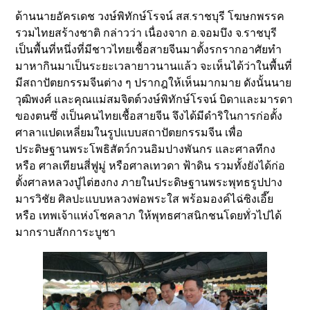
ด้านนายอัครเดช วงษ์พิทักษ์โรจน์ สส.ราชบุรี โฆษกพรรค
รวมไทยสร้างชาติ กล่าวว่า เนื่องจาก อ.จอมบึง จ.ราชบุรี
เป็นพื้นที่หนึ่งที่มีชาวไทยเชื้อสายจีนมาตั้งรกรากอาศัยทำ
มาหากินมาเป็นระยะเวลายาวนานแล้ว จะเห็นได้ว่าในพื้นที่
มีสถาปัตยกรรมจีนต่าง ๆ ปรากฎให้เห็นมากมาย ดังนั้นนาย
วุฒิพงศ์ และคุณแม่สมจิตต์วงษ์พิทักษ์โรจน์ บิดาและมารดา
ของตนซึ่ งเป็นคนไทยเชื้อสายจีน จึงได้มีดำริในการก่อตั้ง
ศาลาแปดเหลี่ยมในรูปแบบสถาปัตยกรรมจีน เพื่อ
ประดิษฐานพระโพธิสัตว์กวนอิมปางพันกร และศาลทีกง
หรือ ศาลเทียนสี่ฟูมู่ หรือศาลเทวดา ฟ้าดิน รวมทั้งยังได้ก่อ
ตั้งศาลหลวงปู่ไต่ฮงกง ภายในประดิษฐานพระพุทธรูปปาง
มารวิชัย ศิลปะแบบหลวงพ่อพระใส พร้อมองค์ไฉ่ซิงเอี๊ย
หรือ เทพเจ้าแห่งโชคลาภ ให้พุทธศาสนิกชนโดยทั่วไปได้
มากราบสักการะบูชา