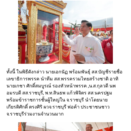
ทั้งนี้ ในพิธีดังกล่าว นายเอกนัฏ พร้อมพันธุ์ สส.บัญชีรายชื่อ
เลขาธิการพรรค นำทีม สส.พรรครวมไทยสร้างชาติ อาทิ
นายเกชา ศักดิ์สมบูรณ์ รองหัวหน้าพรรค ,น.ส.กุลวดี นพ
อมรบดี สส.ราชบุรี, พ.ท.สินธพ แก้วพิจิตร สส.นครปฐม
พร้อมข้าราชการชั้นผู้ใหญ่ใน จ.ราชบุรี นำโดยนาย
เกียรติศักดิ์ ตรงศิริ ผวจ.ราชบุรี พ่อค้า ประชาชนชาว
จ.ราชบุรีร่วมงานจำนวนมาก