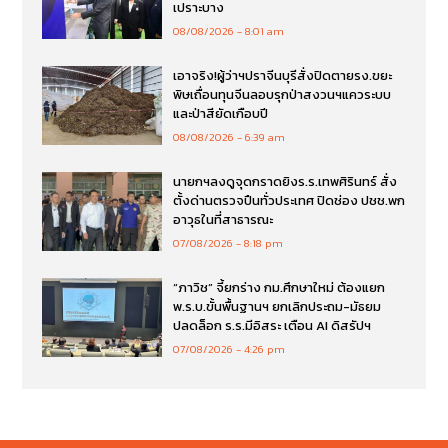
เปราะบาง
08/08/2026
8:01 am
เอาจริง!ผู้ว่าฯปราจีนบุรีสั่งปิดตายรง.ขยะ
พิษเถื่อนทุนจีนลอบรุกป่าสงวนฯแควระบบ
และป่าสียัดเกือบปี
08/08/2026
6:39 am
นายกฯลงดูจุดกราดยิงร.ร.เทพศิรินทร์ สั่ง
ตั้งด่านตรวจปืนทั่วประเทศ ปิดช่อง ปชช.พก
อาวุธในที่สาธารณะ
07/08/2026
8:18 pm
“ภาวิช” จี้ยกร่าง กม.ศึกษาใหม่ ต้องแยก
พ.ร.บ.ขั้นพื้นฐานฯ ยกเลิกประถม-มัธยม
ปลดล็อก ร.ร.มีอิสระ เตือน AI ดิสรัปฯ
07/08/2026
4:26 pm