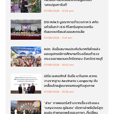
‘นครปฐมการันตี’
07/08/2026
12:25 pm
DSI ศปพ.5 บูรณาการตำรวจภาค 5 สกัด
เฮโรอีนกว่า 8.6 กิโลกรัมซุกขวดครีม
กันแดดเตรียมส่งออสเตรเลีย
07/08/2026
11:41 am
คปภ. จับมือสมาคมประกันวินาศภัยไทยส่ง
มอบอุปกรณ์การศึกษาแก่โรงเรียนตำรวจ
ตระเวนชายแดนตะโกปิดทอง จังหวัดราชบุรี
07/08/2026
10:52 am
เมิร์ซ เอสเธติกส์ จับมือ นาโนเทค สวทช.
วางรากฐาน Aesthetic Longevity ขับ
เคลื่อนไทยสู่อนาคตเศรษฐกิจสุขภาพ
07/08/2026
10:30 am
“ล่าม” ภาพยนตร์สร้างจากเรื่องจริงของ
“เบญจวรรณ ภูมิแสน” เปิดกาล่าพรีเมียร์สุด
อบอุ่น ถ่ายทอดพลังของภาษา…ที่เปลี่ยน