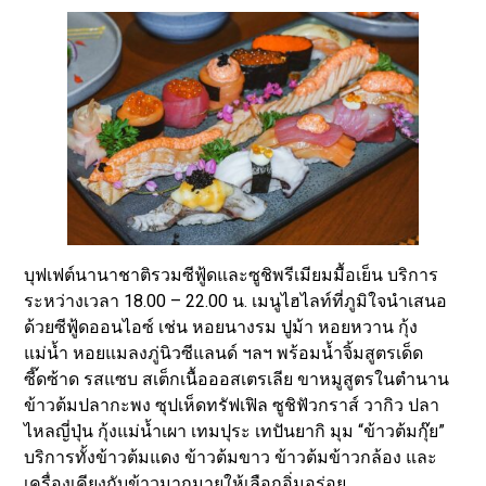
บุฟเฟต์นานาชาติรวมซีฟู้ดและซูชิพรีเมียมมื้อเย็น บริการ
ระหว่างเวลา 18.00 – 22.00 น. เมนูไฮไลท์ที่ภูมิใจนำเสนอ
ด้วยซีฟู้ดออนไอซ์ เช่น หอยนางรม ปูม้า หอยหวาน กุ้ง
แม่น้ำ หอยแมลงภู่นิวซีแลนด์ ฯลฯ พร้อมน้ำจิ้มสูตรเด็ด
ซี๊ดซ้าด รสแซบ สเต็กเนื้อออสเตรเลีย ขาหมูสูตรในตำนาน
ข้าวต้มปลากะพง ซุปเห็ดทรัฟเฟิล ซูชิฟัวกราส์ วากิว ปลา
ไหลญี่ปุ่น กุ้งแม่น้ำเผา เทมปุระ เทปันยากิ มุม “ข้าวต้มกุ๊ย”
บริการทั้งข้าวต้มแดง ข้าวต้มขาว ข้าวต้มข้าวกล้อง และ
เครื่องเคียงกับข้าวมากมายให้เลือกอิ่มอร่อย