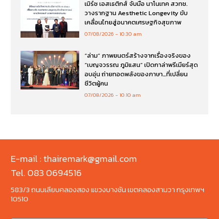
เมิร์ซ เอสเธติกส์ จับมือ นาโนเทค สวทช.
วางรากฐาน Aesthetic Longevity ขับ
เคลื่อนไทยสู่อนาคตเศรษฐกิจสุขภาพ
07/08/2026
10:30 am
“ล่าม” ภาพยนตร์สร้างจากเรื่องจริงของ
“เบญจวรรณ ภูมิแสน” เปิดกาล่าพรีเมียร์สุด
อบอุ่น ถ่ายทอดพลังของภาษา…ที่เปลี่ยน
ชีวิตผู้คน
07/08/2026
10:10 am
E-mail : thairemark@gmail.com
Tel. 083 0694516
583/3 ถนนเลียบคลองสอง แขวงบางชัน เขตคลองสามวา กรุงเทพฯ
10510