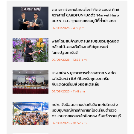
ตลาดการ์ดเกมไทยเดือด! คิดซ์ แอนด์ คิทซ์
คว้าสิทธิ์ CARDFUN เปิดตัว ‘Marvel Hero
Rush TCG’ รุกขยายคอมมูนิตี้ทั่วประเทศ
07/08/2026
4:19 pm
พลิกโฉมสินค้าเกษตรนครปฐมรวมสุดยอด
กล้วยไม้-ของดีเมืองเจดีย์ชูแบรนด์
‘นครปฐมการันตี’
07/08/2026
12:25 pm
DSI ศปพ.5 บูรณาการตำรวจภาค 5 สกัด
เฮโรอีนกว่า 8.6 กิโลกรัมซุกขวดครีม
กันแดดเตรียมส่งออสเตรเลีย
07/08/2026
11:41 am
คปภ. จับมือสมาคมประกันวินาศภัยไทยส่ง
มอบอุปกรณ์การศึกษาแก่โรงเรียนตำรวจ
ตระเวนชายแดนตะโกปิดทอง จังหวัดราชบุรี
07/08/2026
10:52 am