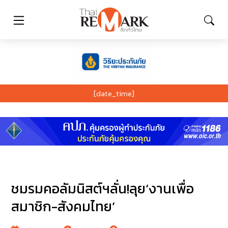
[date_time]
ชมรมคอลัมนิสต์ฯลั่น!ลุย‘งานเพื่อ
สมาชิก-สังคมไทย’