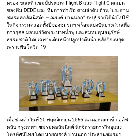
ครอง ขณะที่ แชมป์ประเภท Flight B และ Flight C ตกเป็น
ของทีม DEDE และ ทีมการท่าเรือ ตามลำดับ ด้าน “ประธาน
ชมรมคอลัมนิสต์ฯ – ณรงค์ ปานนอก” ระบุ! รายได้นำไปใช้
ในกิจกรรมตลอดทั้งปีของชมรมฯ พร้อมแบ่งปันบางส่วนเพื่อ
การกุศล มอบแก่วัดพระบาทน้ำพุ และสมทบทุนอนุรักษ์
ธรรมชาติ โดยเฉพาะเดินหน้าปลูกป่าต้นน้ำ หลังต้องหยุด
เพราะพิษโควิด-19
เมื่อช่วงค่ำวันที่ 20 พฤศจิกายน 2566 ณ เดอะเลกาซี่ กอล์ฟ
คลับ กรุงเทพฯ, ชมรมคอลัมนิสต์ นักจัดรายการวิทยุและ
โทรทัศน์ไทย โดย นายณรงค์ ปานนอก ประธานชมรมฯ