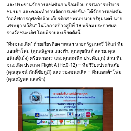
และประธานจัดการแข่งขันฯ พร้อมด้วย กรรมการบริหาร
ชมรมฯ และคณะทำงานจัดการแข่งขันฯ ได้จัดการแข่งขัน
“กอล์ฟการกุศลชิงถ้วยเกียรติยศ ฯพณฯ นายกรัฐมนตรี นาย
เศรษฐา ทวีสิน” ในโอกาสก้าวสู่ปีที่ 18 พร้อมประกาศผล
รางวัลชนะเลิศ โดยมีรายละเอียดดังนี้
“ทีมชนะเลิศ” ถ้วยเกียรติยศ ฯพณฯ นายกรัฐมนตรี ได้แก่ ทีม
แอสต้าโฟม (คุณณัฐพล แสงฟ้า, คุณสุขสันต์ ฉลวย, คุณ
อนันต์(เม้ง) ศรีธนาอมร และคุณสมนึก ประดับมุก) ส่วน ทีม
ชนะเลิศ ประเภท Flight A (Hc.0-12) – ทีมวิริยะประกันภัย
(คุณสุพจน์ ภักดิ์ชัยภูมิ) และ รองชนะเลิศ – ทีมแอสต้าโฟม
(คุณณัฐพล แสงฟ้า)