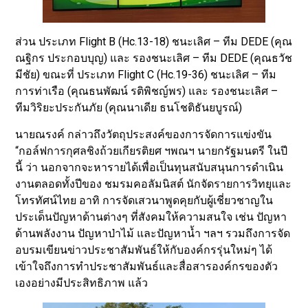
ส่วน ประเภท Flight B (Hc.13-18) ชนะเลิศ – ทีม DEDE (คุณ
ณฐิกร ประกอบบุญ) และ รองชนะเลิศ – ทีม DEDE (คุณธวัช
มีชัย) ขณะที่ ประเภท Flight C (Hc.19-36) ชนะเลิศ – ทีม
การท่าเรือ (คุณธนพัฒน์ รติพิชญ์พร) และ รองชนะเลิศ –
ทีมวิริยะประกันภัย (คุณนาเดีย ธนโชติธันยบูรณ์)
นายณรงค์ กล่าวถึงวัตถุประสงค์ของการจัดการแข่งขัน
“กอล์ฟการกุศลชิงถ้วยเกียรติยศ ฯพณฯ นายกรัฐมนตรี ในปี
นี้ ว่า นอกจากจะหารายได้เพื่อเป็นทุนสนับสนุนการดำเนิน
งานตลอดทั้งปีของ ชมรมคอลัมนิสต์ นักจัดรายการวิทยุและ
โทรทัศน์ไทย อาทิ การจัดเสวนาพูดคุยกับผู้เชี่ยวชาญใน
ประเด็นปัญหาด้านต่างๆ ที่สังคมให้ความสนใจ เช่น ปัญหา
ด้านพลังงาน ปัญหาป่าไม้ และปัญหาน้ำ ฯลฯ รวมถึงการจัด
อบรมเขียนข่าวประชาสัมพันธ์ให้กับองค์กรรุ่นใหม่ๆ ได้
เข้าใจถึงการทำประชาสัมพันธ์และสื่อสารองค์กรของตัว
เองอย่างมีประสิทธิภาพ แล้ว