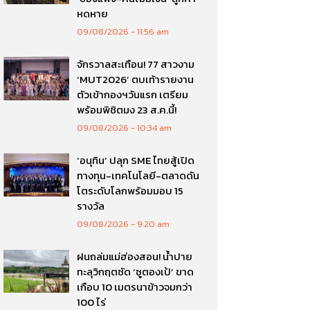
หดหาย
09/08/2026
11:56 am
จักรวาลสะเทือน! 77 สาวงาม
‘MUT2026’ ตบเท้ารายงาน
ตัวเข้ากองฯวันแรก เตรียม
พร้อมพิชิตมง 23 ส.ค.นี้!
09/08/2026
10:34 am
‘อนุทิน’ ปลุก SME ไทยสู้เปิด
ทางทุน-เทคโนโลยี-ตลาดดัน
โตระดับโลกพร้อมมอบ 15
รางวัล
09/08/2026
9:20 am
ฝนถล่มแม่ฮ่องสอน! น้ำปาย
ทะลุวิกฤตซัด ‘ซูตองเป้’ ขาด
เกือบ 10 เมตรนาข้าวจมกว่า
100 ไร่