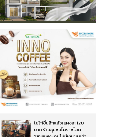
ไข่ไก่ขึ้นอีกแล้ว! แผงละ 120
บาท ร้านชุมชนโคราชโอด
‘ของแพง-คนไม่มีเงิน’ ลูกค้า