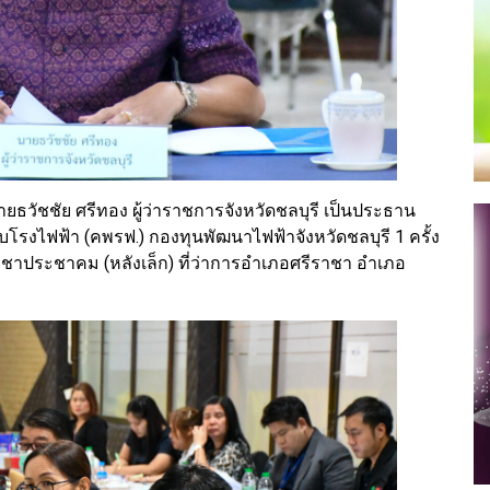
นายธวัชชัย ศรีทอง ผู้ว่าราชการจังหวัดชลบุรี เป็นประธาน
งไฟฟ้า (คพรฟ.) กองทุนพัฒนาไฟฟ้าจังหวัดชลบุรี 1 ครั้ง
าชาประชาคม (หลังเล็ก) ที่ว่าการอำเภอศรีราชา อำเภอ