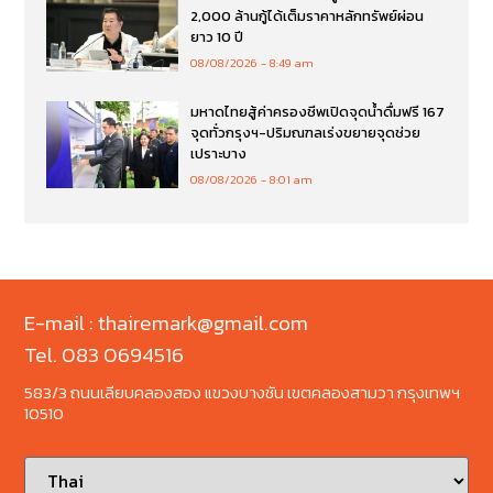
2,000 ล้านกู้ได้เต็มราคาหลักทรัพย์ผ่อน
ยาว 10 ปี
08/08/2026
8:49 am
มหาดไทยสู้ค่าครองชีพเปิดจุดน้ำดื่มฟรี 167
จุดทั่วกรุงฯ-ปริมณฑลเร่งขยายจุดช่วย
เปราะบาง
08/08/2026
8:01 am
E-mail : thairemark@gmail.com
Tel. 083 0694516
583/3 ถนนเลียบคลองสอง แขวงบางชัน เขตคลองสามวา กรุงเทพฯ
10510