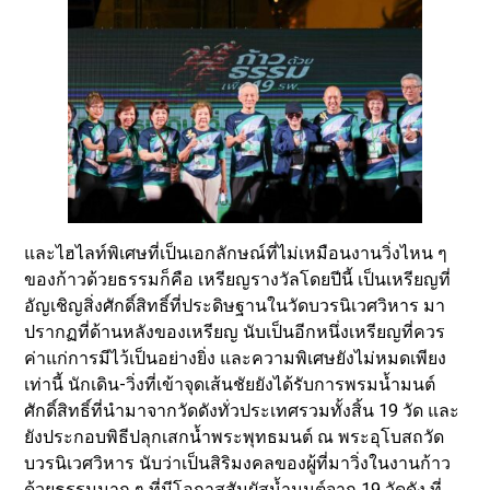
และไฮไลท์พิเศษที่เป็นเอกลักษณ์ที่ไม่เหมือนงานวิ่งไหน ๆ
ของก้าวด้วยธรรมก็คือ เหรียญรางวัลโดยปีนี้ เป็นเหรียญที่
อัญเชิญสิ่งศักดิ์สิทธิ์ที่ประดิษฐานในวัดบวรนิเวศวิหาร มา
ปรากฏที่ด้านหลังของเหรียญ นับเป็นอีกหนึ่งเหรียญที่ควร
ค่าแก่การมีไว้เป็นอย่างยิ่ง และความพิเศษยังไม่หมดเพียง
เท่านี้ นักเดิน-วิ่งที่เข้าจุดเส้นชัยยังได้รับการพรมน้ำมนต์
ศักดิ์สิทธิ์ที่นำมาจากวัดดังทั่วประเทศรวมทั้งสิ้น 19 วัด และ
ยังประกอบพิธีปลุกเสกน้ำพระพุทธมนต์ ณ พระอุโบสถวัด
บวรนิเวศวิหาร นับว่าเป็นสิริมงคลของผู้ที่มาวิ่งในงานก้าว
ด้วยธรรมมาก ๆ ที่มีโอกาสสัมผัสน้ำมนต์จาก 19 วัดดัง ที่