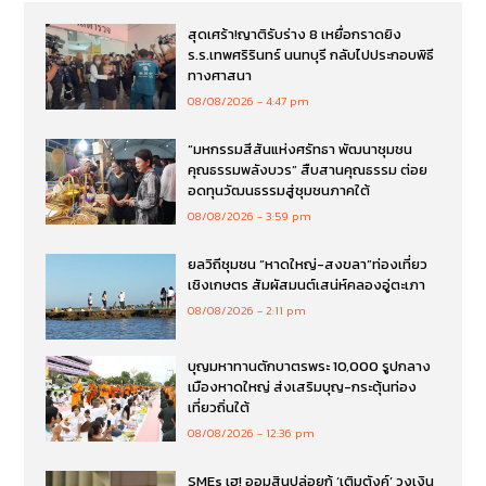
สุดเศร้า!ญาติรับร่าง 8 เหยื่อกราดยิง
ร.ร.เทพศริรินทร์ นนทบุรี กลับไปประกอบพิธี
ทางศาสนา
08/08/2026
4:47 pm
“มหกรรมสีสันแห่งศรัทธา พัฒนาชุมชน
คุณธรรมพลังบวร” สืบสานคุณธรรม ต่อย
อดทุนวัฒนธรรมสู่ชุมชนภาคใต้
08/08/2026
3:59 pm
ยลวิถีชุมชน “หาดใหญ่-สงขลา”ท่องเที่ยว
เชิงเกษตร สัมผัสมนต์เสน่ห์คลองอู่ตะเภา
08/08/2026
2:11 pm
บุญมหาทานตักบาตรพระ 10,000 รูปกลาง
เมืองหาดใหญ่ ส่งเสริมบุญ-กระตุ้นท่อง
เที่ยวถิ่นใต้
08/08/2026
12:36 pm
SMEs เฮ! ออมสินปล่อยกู้ ‘เติมตังค์’ วงเงิน