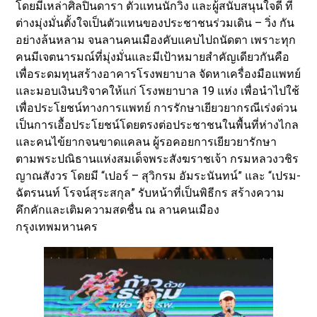
โดยมีเหล่าศิลปินดารา ตัวแทนนักวิ่ง และผู้สนับสนุนใจดี ที่
ต่างมุ่งมั่นตั้งใจเป็นตัวแทนของประชาชนร่วมเดิน – วิ่ง กัน
อย่างล้นหลาม จนลานคนเมืองคับแคบไปถนัดตา เพราะทุก
คนมีเจตนารมณ์ที่มุ่งมั่นและมีเป้าหมายสำคัญเดียวกันคือ
เพื่อระดมทุนสร้างอาคารโรงพยาบาล จัดหาเครื่องมือแพทย์
และมอบเงินบริจาคให้แก่ โรงพยาบาล 19 แห่ง เพื่อนำไปใช้
เพื่อประโยชน์ทางการแพทย์ การรักษาเยียวยากรณีเร่งด่วน
เป็นการเอื้อประโยชน์โดยตรงต่อประชาชนในพื้นที่ห่างไกล
และคนไข้ยากจนขาดแคลน ผู้รอคอยการเยียวยารักษา
ตามพระปณิธานแห่งสมเด็จพระสังฆราชเจ้า กรมหลวงวชิร
ญาณสังวร โดยมี “เปอร์ – สุวิกรม อัมระนันทน์” และ “เปรม-
ฉัตรนนท์ โรจน์สุระสกุล” รับหน้าที่เป็นพิธีกร สร้างความ
คึกคักและเติมความสดชื่น ณ ลานคนเมือง
กรุงเทพมหานคร