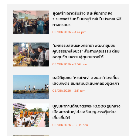
สุดเศร้า!ญาติรับร่าง 8 เหยื่อกราดยิง
ร.ร.เทพศริรินทร์ นนทบุรี กลับไปประกอบพิธี
ทางศาสนา
08/08/2026
4:47 pm
“มหกรรมสีสันแห่งศรัทธา พัฒนาชุมชน
คุณธรรมพลังบวร” สืบสานคุณธรรม ต่อย
อดทุนวัฒนธรรมสู่ชุมชนภาคใต้
08/08/2026
3:59 pm
ยลวิถีชุมชน “หาดใหญ่-สงขลา”ท่องเที่ยว
เชิงเกษตร สัมผัสมนต์เสน่ห์คลองอู่ตะเภา
08/08/2026
2:11 pm
บุญมหาทานตักบาตรพระ 10,000 รูปกลาง
เมืองหาดใหญ่ ส่งเสริมบุญ-กระตุ้นท่อง
เที่ยวถิ่นใต้
08/08/2026
12:36 pm