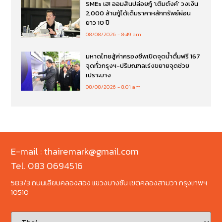
SMEs เฮ! ออมสินปล่อยกู้ ‘เติมตังค์’ วงเงิน
2,000 ล้านกู้ได้เต็มราคาหลักทรัพย์ผ่อน
ยาว 10 ปี
08/08/2026
8:49 am
มหาดไทยสู้ค่าครองชีพเปิดจุดน้ำดื่มฟรี 167
จุดทั่วกรุงฯ-ปริมณฑลเร่งขยายจุดช่วย
เปราะบาง
08/08/2026
8:01 am
E-mail : thairemark@gmail.com
Tel. 083 0694516
583/3 ถนนเลียบคลองสอง แขวงบางชัน เขตคลองสามวา กรุงเทพฯ
10510