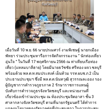
เมื่อวันที่ 10 พ.ย. 66 นายปรเมศวร์ งามพิเชษฐ์ นายกเมือง
พัทยา ร่วมประชุมหารือการจัดกิจกรรมงาน ” นักท่องเที่ยว
อุ่นใจ ” ในวันที่ 17 พฤศจิกายน 2566 ณ ท่าเทียบเรือท่อง
เที่ยว (แหลมบาลีฮาย) โดยมีนายธวัชชัย ศรีทอง ผจว.ชลบุรี
พร้อมด้วย พล.ต.ท.สมประสงค์ เย็นท้วม รรท.ผบช.ภ.2 เป็น
ประธานประชุมฯ ซึ่งมี พล.ต.ต.นันทวุฒิ สุวรรณละออง รอง
ผู้บัญชาการตำรวจภูธรภาค 2 รักษาราชการแทนผู้
บังคับการตำรวจภูธรจังหวัดชลบุรี และหน่วยงานที่
เกี่ยวข้องเข้าร่วมประชุม ณ ห้องประชุมจิตอาสา ชั้น 3
ศาลากลางจังหวัดชลบุรี ตามที่นายกรัฐมนตรี ได้ทำการ
แถลงนโยบายของรัฐบาลต่อที่ประชุมสภา ในการประชุม