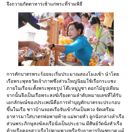
จึงถวายภัตตาหารเช้าแก่พระที่ร่วมพิธี
การตักบาตรพระร้อยจะเริ่มประมาณสองโมงเช้า นำโดย
เรือพระพุทธวัดเจ้าภาพซึ่งส่วนใหญ่นิยมใช้เรือกระแชง
ภายในเรือจะตั้งพระพุทธรูป โต๊ะหมู่บูชา ดอกไม้ธูปเทียน
จากนั้นจึงเป็นเรือพระสงฆ์เรียงตามลำดับหมายเลขที่ได้รับ
เอกลักษณ์ของประเพณีคือการทำบุญตักบาตรจะประกอบ
ขึ้นในเรือ ชาวบ้านจอดเรือจับเข้ากันเป็นพวง จัดเตรียม
อาหารมาใส่บาตรพ่อพายท้าย แม่พายหัว ลูกนั่งกลางลำเรือ
ส่วนพระภิกษุสงฆ์ลงเรือนั่งเป็นประธาน มีศิษย์วัดนั่งหัวเรือ
ท้ายเรือคอยสาวเรือไปตามพวงหรือรับอาหารบิณฑบาต แม้