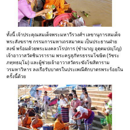
ทั้งนี้ เจ้าประคุณสมเด็จพระมหาวีรวงศ์ฯ เลขานุการสมเด็จ
พระสังฆราช กรรมการมหาเถรสมาคม เป็นประธานฝ่าย
สงฆ์ พร้อมด้วยพระมงคลวโรปการ (ชำนาญ อุตฺตมปญฺโญ)
เจ้าอาวาสวัดชินวราราม พระครูสุภัทรธรรมโฆษิต (วัชระ
ภทฺทธมฺโม) และผู้ช่วยเจ้าอาวาสวัดระฆังโฆสิตาราม
วรมหาวิหาร ลงเรือรับบาตรในประเพณีตักบาตรพระร้อยใน
ครั้งนี้ด้วย