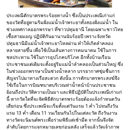
ประเพณีตักบาตรพระร้อยทางน้ำ ซึ่งเป็นประเพณีเก่าแก่
ของวัดที่อยู่ตามริมฝั่งแม่น้ำเจ้าพระยาทั้งสองฝั่งแม่น้ำ ใน
ช่วงเทศกาลออกพรรษา ที่ชาวปทุมธานี โดยเฉพาะชาวไทย
เชื้อสายมอญ ปฏิบัติกันมานานนับร้อยปี เพราะจังหวัด
ปทุมธานีมีแม่น้ำเจ้าพระยาไหลผ่าน ทำให้เกิดลำคลอง
หลายสายขึ้น เพื่อใช้เป็นเส้นทางการคมนาคม ใช้ในการ
ชลประทาน ใช้ในการอุปโภคบริโภค อีกทั้งบ้านเรือน
ประชาชนแต่เดิมจะตั้งอยู่ริมแม่น้ำลำคลองเป็นส่วนใหญ่ ซึ่ง
ในช่วงออกพรรษาเป็นช่วงน้ำหลาก บรรยากาศชุ่มชื่นการ
สัญจรไปมาทางเรือสะดวก ดังนั้น การตักบาตรพระสงฆ์จึง
ใช้เรือในการบิณฑบาตบริเวณท่าน้ำหน้าบ้านประชาชน
ย้อนถึงประวัติความเป็นมา และพิธีปฏิบัติในประเพณีเก่าแก่
นี้ หากวัดใดที่จะจัดพิธีตักบาตรพระร้อยต้องแจ้งกำหนดวัน
เสียก่อน ซึ่งประเพณีจะเริ่มตั้งแต่วันแรม 1 ค่ำ ไปจนถึงวัน
แรม 13 ค่ำ เดือน 11 วนเวียนกันไปในแต่ละวัด ถึงวันงาน
ทางวัดจะนิมนต์พระเพื่อร่วมพิธีแต่เช้ามืด จากนั้นจึงจัด
ลำดับโดยการแจกหมายเลขก่อนหลัง เสร็จแล้ววัดเจ้าภาพ