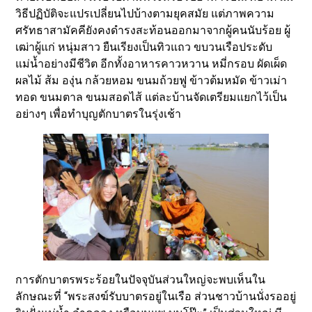
วิธีปฏิบัติจะแปรเปลี่ยนไปบ้างตามยุคสมัย แต่ภาพความ
ศรัทธาสามัคคียังคงดำรงสะท้อนออกมาจากผู้คนนับร้อย ผู้
เฒ่าผู้แก่ หนุ่มสาว ยืนเรียงเป็นทิวแถว ขบวนเรือประดับ
แม่น้ำอย่างมีชีวิต อีกทั้งอาหารคาวหวาน หมี่กรอบ ผัดเผ็ด
ผลไม้ ส้ม องุ่น กล้วยหอม ขนมถ้วยฟู ข้าวต้มหมัด ข้าวเม่า
ทอด ขนมตาล ขนมสอดไส้ แต่ละบ้านจัดเตรียมแยกไว้เป็น
อย่างๆ เพื่อทำบุญตักบาตรในรุ่งเช้า
การตักบาตรพระร้อยในปัจจุบันส่วนใหญ่จะพบเห็นใน
ลักษณะที่ “พระสงฆ์รับบาตรอยู่ในเรือ ส่วนชาวบ้านนั่งรออยู่