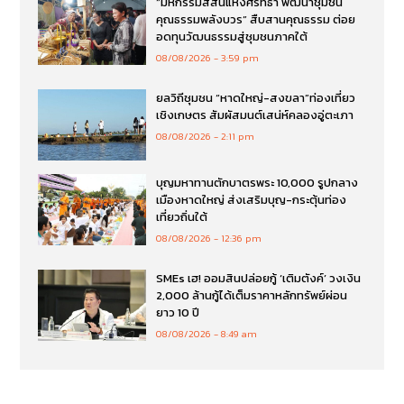
“มหกรรมสีสันแห่งศรัทธา พัฒนาชุมชน
คุณธรรมพลังบวร” สืบสานคุณธรรม ต่อย
อดทุนวัฒนธรรมสู่ชุมชนภาคใต้
08/08/2026
3:59 pm
ยลวิถีชุมชน “หาดใหญ่-สงขลา”ท่องเที่ยว
เชิงเกษตร สัมผัสมนต์เสน่ห์คลองอู่ตะเภา
08/08/2026
2:11 pm
บุญมหาทานตักบาตรพระ 10,000 รูปกลาง
เมืองหาดใหญ่ ส่งเสริมบุญ-กระตุ้นท่อง
เที่ยวถิ่นใต้
08/08/2026
12:36 pm
SMEs เฮ! ออมสินปล่อยกู้ ‘เติมตังค์’ วงเงิน
2,000 ล้านกู้ได้เต็มราคาหลักทรัพย์ผ่อน
ยาว 10 ปี
08/08/2026
8:49 am