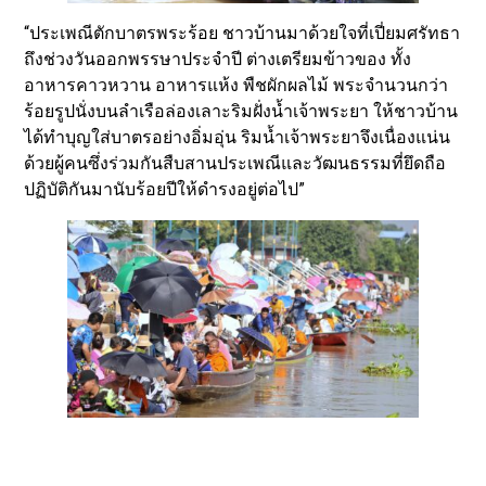
“ประเพณีตักบาตรพระร้อย ชาวบ้านมาด้วยใจที่เปี่ยมศรัทธา
ถึงช่วงวันออกพรรษาประจำปี ต่างเตรียมข้าวของ ทั้ง
อาหารคาวหวาน อาหารแห้ง พืชผักผลไม้ พระจำนวนกว่า
ร้อยรูปนั่งบนลำเรือล่องเลาะริมฝั่งน้ำเจ้าพระยา ให้ชาวบ้าน
ได้ทำบุญใส่บาตรอย่างอิ่มอุ่น ริมน้ำเจ้าพระยาจึงเนื่องแน่น
ด้วยผู้คนซึ่งร่วมกันสืบสานประเพณีและวัฒนธรรมที่ยึดถือ
ปฏิบัติกันมานับร้อยปีให้ดำรงอยู่ต่อไป”