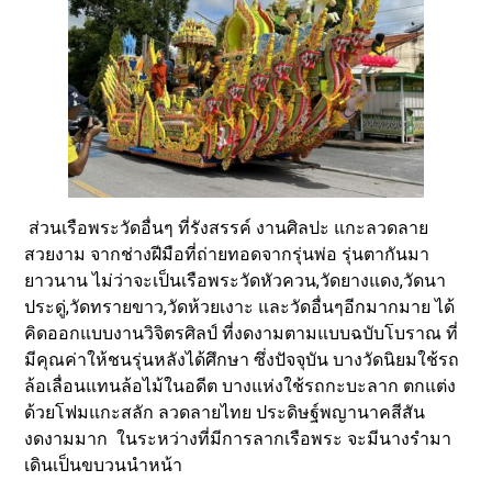
ส่วนเรือพระวัดอื่นๆ ที่รังสรรค์ งานศิลปะ แกะลวดลาย
สวยงาม จากช่างฝีมือที่ถ่ายทอดจากรุ่นพ่อ รุ่นตากันมา
ยาวนาน ไม่ว่าจะเป็นเรือพระวัดหัวควน,วัดยางแดง,วัดนา
ประดู่,วัดทรายขาว,วัดห้วยเงาะ และวัดอื่นๆอีกมากมาย ได้
คิดออกแบบงานวิจิตรศิลป์ ที่งดงามตามแบบฉบับโบราณ ที่
มีคุณค่าให้ชนรุ่นหลังได้ศึกษา ซึ่งปัจจุบัน บางวัดนิยมใช้รถ
ล้อเลื่อนแทนล้อไม้ในอดีต บางแห่งใช้รถกะบะลาก ตกแต่ง
ด้วยโฟมแกะสลัก ลวดลายไทย ประดิษฐ์พญานาคสีสัน
งดงามมาก ในระหว่างที่มีการลากเรือพระ จะมีนางรำมา
เดินเป็นขบวนนำหน้า