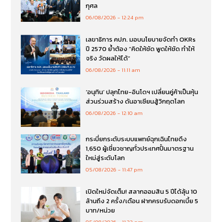
กุศล
06/08/2026
12:24 pm
เลขาธิการ คปภ. มอบนโยบายจัดทำ OKRs
ปี 2570 ย้ำต้อง “คิดให้ชัด พูดให้ชัด ทำให้
จริง วัดผลให้ได้”
06/08/2026
11:11 am
‘อนุทิน’ ปลุกไทย-อินโดฯ เปลี่ยนคู่ค้าเป็นหุ้น
ส่วนร่วมสร้าง ดันอาเซียนสู้วิกฤตโลก
06/08/2026
12:10 am
กระบี่ยกระดับระบบแพทย์ฉุกเฉินไทยดึง
1,650 ผู้เชี่ยวชาญทั่วประเทศปั้นมาตรฐาน
ใหม่สู่ระดับโลก
05/08/2026
11:47 pm
เปิดใหม่จัดเต็ม! สลากออมสิน 5 ปีได้ลุ้น 10
ล้านถึง 2 ครั้ง/เดือน ฝากครบรับดอกเบี้ย 5
บาท/หน่วย
05/08/2026
11:32 pm