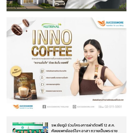
รพ.ชัยภูมิ ร่วมโครงการผ่าตัดฟรี 12 ส.ค.
ศัลยแพทย์ออร์โธฯ อาสา ถวายเป็นพระราช