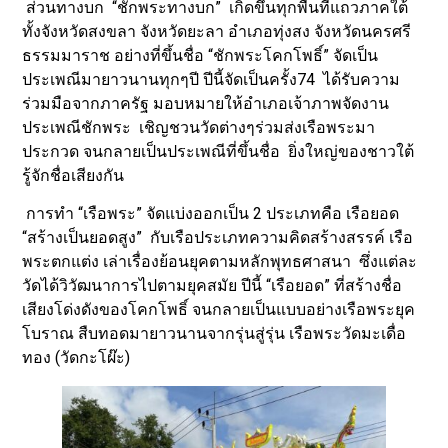
ส่วนทางบก “ชักพระทางบก” เกิดขึ้นทุกพื้นที่แถวภาคใต้
ทั้งจังหวัดสงขลา จังหวัดยะลา อำเภอทุ่งสง จังหวัดนครศรี
ธรรมมาราช อย่างที่ขึ้นชื่อ “ชักพระโคกโพธิ์” จัดเป็น
ประเพณีมายาวนานทุกๆปี ปีนี้จัดเป็นครั้ง74 ได้รับความ
ร่วมมือจากภาครัฐ มอบหมายให้อำเภอเจ้าภาพจัดงาน
ประเพณีชักพระ เชิญชวนวัดต่างๆร่วมส่งเรือพระมา
ประกวด จนกลายเป็นประเพณีที่ขึ้นชื่อ ยิ่งใหญ่ของชาวใต้
รู้จักชื่อเสียงกัน
การทำ “เรือพระ” จัดแบ่งออกเป็น 2 ประเภทคือ เรือยอด
“สร้างเป็นยอดสูง” กับเรือประเภทความคิดสร้างสรรค์ เรือ
พระตกแต่ง เล่าเรื่องย้อนยุคตามหลักพุทธศาสนา ซึ่งแต่ละ
วัดได้วิวัฒนาการไปตามยุคสมัย ปีนี้ “เรือยอด” ที่สร้างชื่อ
เสียงโด่งดังของโคกโพธิ์ จนกลายเป็นแบบอย่างเรือพระยุค
โบราณ สืบทอดมายาวนานจากรุ่นสู่รุ่น เรือพระวัดมะเดื่อ
ทอง (วัดกะโผ๊ะ)