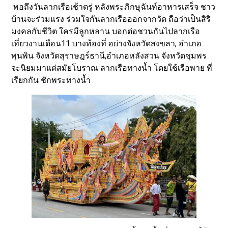
พอถึงวันลากเรือเช้าตรู่ หลังพระภิกษุฉันท์อาหารเสร็จ ชาว
บ้านจะร่วมแรง ร่วมใจกันลากเรือออกจากวัด ถือว่าเป็นสิริ
มงคลกับชีวิต ใครมีลูกหลาน บอกต่อชวนกันไปลากเรือ
เที่ยวงานเดือน11 บางท้องที่ อย่างจังหวัดสงขลา, อำเภอ
พุนพิน จังหวัดสุราษฎร์ธานี,อำเภอหลังสวน จังหวัดชุมพร
จะนิยมมาแต่สมัยโบราณ ลากเรือทางน้ำ โดยใช้เรือพาย ที่
เรียกกัน ชักพระทางน้ำ