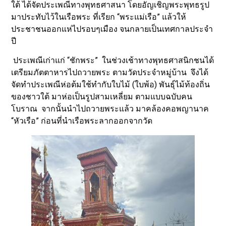
ใต้ ได้จัดประเพณีทางพุทธศาสนา โดยอัญเชิญพระพุทธรูป
มาประทับไว้ในเรือพระ ที่เรียก “พระแม่เรือ” แล้วให้
ประชาชนออกแห่ไปรอบๆเมือง จนกลายเป็นเทศกาลประจำ
ปี
ประเพณีเก่าแก่ “ชักพระ” ในช่วงเช้าทางพุทธศาสนิกชนได้
เตรียมภัตตาหารไปถวายพระ ตามวัดประจำหมู่บ้าน จึงได้
จัดทำประเพณีห่อต้มใช้ทำกับใบไม้ (ใบพ้อ) พันธุ์ไม้ท้องถิ่น
ของชาวใต้ มาห่อเป็นรูปสามเหลี่ยม ตามแบบฉบับคน
โบราณ จากนั้นนำไปถวายพระแล้ว มาคล้องคอพญานาค
“หัวเรือ” ก่อนที่นำเรือพระลากออกจากวัด