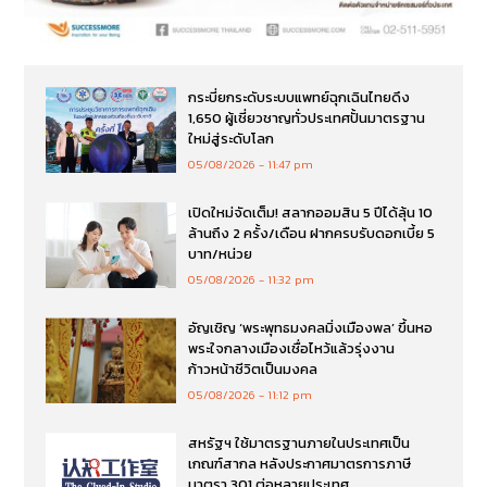
กระบี่ยกระดับระบบแพทย์ฉุกเฉินไทยดึง
1,650 ผู้เชี่ยวชาญทั่วประเทศปั้นมาตรฐาน
ใหม่สู่ระดับโลก
05/08/2026
11:47 pm
เปิดใหม่จัดเต็ม! สลากออมสิน 5 ปีได้ลุ้น 10
ล้านถึง 2 ครั้ง/เดือน ฝากครบรับดอกเบี้ย 5
บาท/หน่วย
05/08/2026
11:32 pm
อัญเชิญ ‘พระพุทธมงคลมิ่งเมืองพล’ ขึ้นหอ
พระใจกลางเมืองเชื่อไหว้แล้วรุ่งงาน
ก้าวหน้าชีวิตเป็นมงคล
05/08/2026
11:12 pm
สหรัฐฯ ใช้มาตรฐานภายในประเทศเป็น
เกณฑ์สากล หลังประกาศมาตรการภาษี
มาตรา 301 ต่อหลายประเทศ