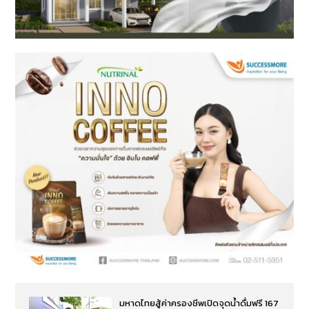
มหาดไทยสู้ค่าครองชีพเปิดจุดน้ำดื่มฟรี 167