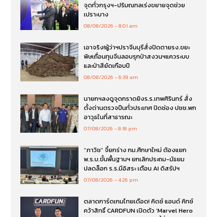
จุดทั่วกรุงฯ-ปริมณฑลเร่งขยายจุดช่วย
เปราะบาง
08/08/2026
8:01 am
เอาจริง!ผู้ว่าฯปราจีนบุรีสั่งปิดตายรง.ขยะ
พิษเถื่อนทุนจีนลอบรุกป่าสงวนฯแควระบบ
และป่าสียัดเกือบปี
08/08/2026
6:39 am
นายกฯลงดูจุดกราดยิงร.ร.เทพศิรินทร์ สั่ง
ตั้งด่านตรวจปืนทั่วประเทศ ปิดช่อง ปชช.พก
อาวุธในที่สาธารณะ
07/08/2026
8:18 pm
“ภาวิช” จี้ยกร่าง กม.ศึกษาใหม่ ต้องแยก
พ.ร.บ.ขั้นพื้นฐานฯ ยกเลิกประถม-มัธยม
ปลดล็อก ร.ร.มีอิสระ เตือน AI ดิสรัปฯ
07/08/2026
4:26 pm
ตลาดการ์ดเกมไทยเดือด! คิดซ์ แอนด์ คิทซ์
คว้าสิทธิ์ CARDFUN เปิดตัว ‘Marvel Hero