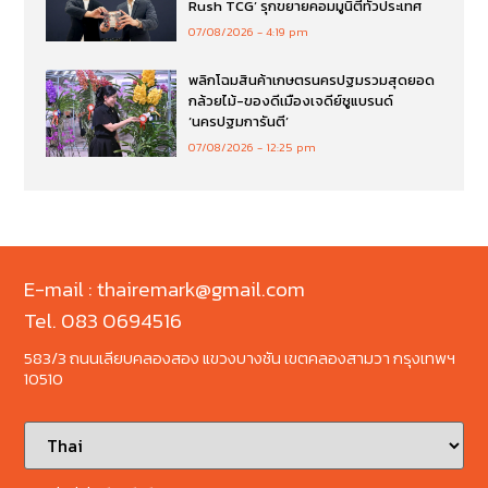
Rush TCG’ รุกขยายคอมมูนิตี้ทั่วประเทศ
07/08/2026
4:19 pm
พลิกโฉมสินค้าเกษตรนครปฐมรวมสุดยอด
กล้วยไม้-ของดีเมืองเจดีย์ชูแบรนด์
‘นครปฐมการันตี’
07/08/2026
12:25 pm
E-mail : thairemark@gmail.com
Tel. 083 0694516
583/3 ถนนเลียบคลองสอง แขวงบางชัน เขตคลองสามวา กรุงเทพฯ
10510