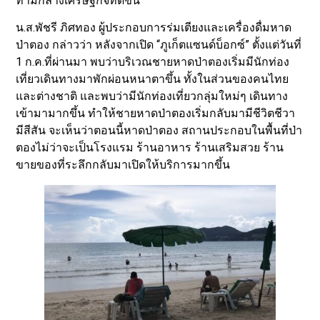
ท่ามกลางเศรษฐกิจที่ดีขึ้น
น.ส.พัชรี ภิศทอง ผู้ประกอบการร่มเตียงและเครื่องดื่มหาด
ป่าตอง กล่าวว่า หลังจากเปิด “ภูเก็ตแซนด์บ็อกซ์” ตั้งแต่วันที่
1 ก.ค.ที่ผ่านมา พบว่าบริเวณชายหาดป่าตองเริ่มมีนักท่อง
เที่ยวเดินทางมาพักผ่อนหนาตาขึ้น ทั้งในส่วนของคนไทย
และต่างชาติ และพบว่ามีนักท่องเที่ยวกลุ่มใหม่ๆ เดินทาง
เข้ามามากขึ้น ทำให้ชายหาดป่าตองเริ่มกลับมามีชีวิตชีวา
มีสีสัน จะเห็นว่าตอนนี้หาดป่าตอง สถานประกอบในพื้นที่ป่า
ตองไม่ว่าจะเป็นโรงแรม ร้านอาหาร ร้านเสริมสวย ร้าน
ขายของที่ระลึกกลับมาเปิดให้บริการมากขึ้น