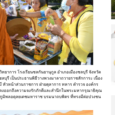
ิทยาการ โรงเรียนชลกันยานุกูล อำเภอเมืองชลบุรี จังหวัด
ัดชลบุรี เป็นประธานพิธีวางพวงมาลาถวายราชสักการะ เนื่อง
 หัวหน้าส่วนราชการ ฝ่ายตุลาการ ทหาร ตำรวจ องค์กร
สดงออกถึงความจงรักภักดีและสำนึกในพระมหากรุณาธิคุณ
มิพลอดุลยเดชมหาราช บรมนาถบพิตร ที่ทรงมีต่อปวงชน