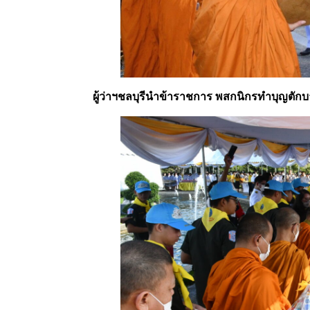
ผู้ว่าฯชลบุรีนำข้าราชการ พสกนิกรทำบุญตั