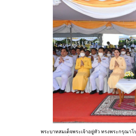
พระบาทสมเด็จพระเจ้าอยู่หัว ทรงพระกรุณาโ