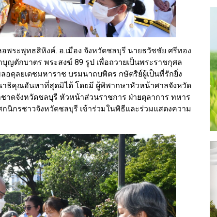
หอพระพุทธสิหิงค์. อ.เมือง จังหวัดชลบุรี นายธวัชชัย ศรีทอง
ทำบุญตักบาตร พระสงฆ์ 89 รูป เพื่อถวายเป็นพระราชกุศล
ุลยเดชมหาราช บรมนาถบพิตร กษัตริย์ผู้เป็นที่รักยิ่ง
ณอันหาที่สุดมิได้ โดยมี ผู้พิพากษาหัวหน้าศาลจังหวัด
ชาดจังหวัดชลบุรี หัวหน้าส่วนราชการ ฝ่ายตุลาการ ทหาร
นิกรชาวจังหวัดชลบุรี เข้าร่วมในพิธีและร่วมแสดงความ