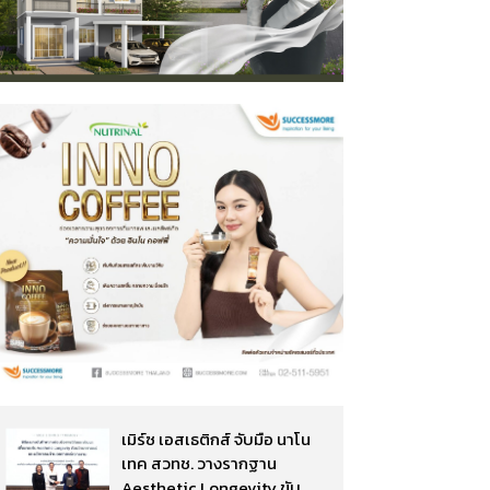
เมิร์ซ เอสเธติกส์ จับมือ นาโน
เทค สวทช. วางรากฐาน
Aesthetic Longevity ขับ