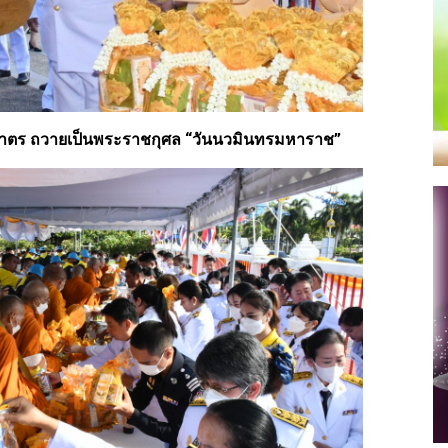
กบาตร ถวายเป็นพระราชกุศล “วันนวมินทรมหาราช”