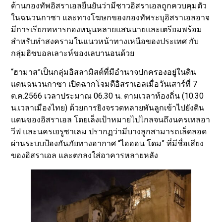
ด้านกองทัพอิสราเอลยืนยันว่ามีชาวอิสราเอลถูกควบคุมตัว
ในฉนวนกาซา และทางโฆษกของกองทัพระบุอิสราเอลอาจ
มีการเรียกทหารกองหนุนหลายแสนนายและเตรียมพร้อม
สำหรับทำสงครามในแนวหน้าทางเหนือของประเทศ กับ
กลุ่มฮิซบอลเลาะห์ของเลบานอนด้วย
“ฮามาส”เป็นกลุ่มอิสลามิสต์ที่มีอำนาจปกครองอยู่ในดิน
แดนฉนวนกาซา เปิดฉากโจมตีอิสราเอลเมื่อวันเสาร์ที่ 7
ต.ค.2566 เวลาประมาณ 06.30 น. ตามเวลาท้องถิ่น (10.30
น.เวลาเมืองไทย) ด้วยการยิงจรวดหลายพันลูกเข้าไปยังดิน
แดนของอิสราเอล โดยเล็งเป้าหมายไปไกลจนถึงนครเทลอา
วีฟ และนครเยรูซาเลม ปรากฏว่ามีบางลูกสามารถเล็ดลอด
ผ่านระบบป้องกันภัยทางอากาศ “ไอออน โดม” ที่มีชื่อเสียง
ของอิสราเอล และตกลงใส่อาคารหลายหลัง