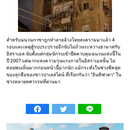
สำหรับฉนวนกาซาถูกทำลายล้างโดยสงครามมาแล้ว 4
รอบและเหตุสู้รบประปรายอีกนับไม่ถ้วนระหว่างฮามาสกับ
อิสราเอล นับตั้งแต่กลุ่มนักรบเข้ายึดควบคุมฉนวนแห่งนี้ใน
ปี 2007 แต่ฉากแห่งความรุนแรงภายในอิสราเอลนั้น ไม่
ค่อยพบเห็นมากก่อนหน้านี้มากนัก แม้กระทั่งในช่วงพีคสุด
ของลุกฮือของชาวปาเลสไตน์ ที่เรียกกันว่า “อินทิฟาดา” ใน
ช่วงหลายทศวรรษที่ผ่านมา