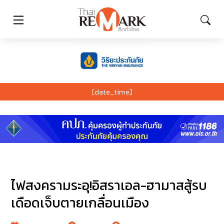
[date_time]
ไฟสงครามระอุ!อิสราเอล-ฮามาสสู้รบ
เดือดเจ็บตายเกลื่อนเมือง