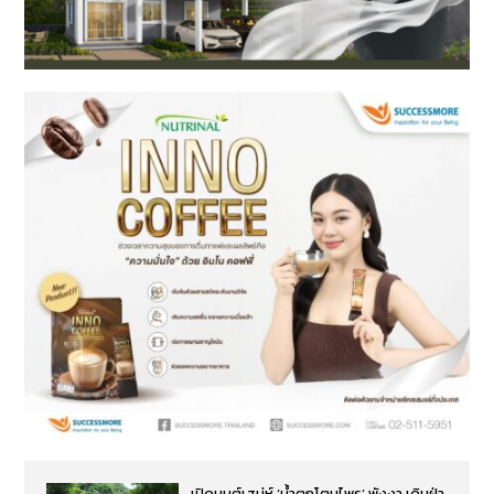
เปิดมนต์เสน่ห์ ‘น้ำตกโตนไพร’ พังงา เดินฝ่า