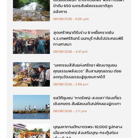
ป่าดิบ 650 เมตรสัมผัสธรรมชาติสุด
อลังการ
08/08/2026
6:00 pm
สุดเศร้า!ญาติรับร่าง 8 เหยื่อกราดยิง
ร.ร.เทพศริรินทร์ นนทบุรี กลับไปประกอบพิธี
ทางศาสนา
08/08/2026
4:47 pm
“มหกรรมสีสันแห่งศรัทธา พัฒนาชุมชน
คุณธรรมพลังบวร” สืบสานคุณธรรม ต่อย
อดทุนวัฒนธรรมสู่ชุมชนภาคใต้
08/08/2026
3:59 pm
ยลวิถีชุมชน “หาดใหญ่-สงขลา”ท่องเที่ยว
เชิงเกษตร สัมผัสมนต์เสน่ห์คลองอู่ตะเภา
08/08/2026
2:11 pm
บุญมหาทานตักบาตรพระ 10,000 รูปกลาง
เมืองหาดใหญ่ ส่งเสริมบุญ-กระตุ้นท่อง