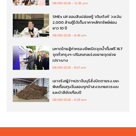
08/08/2026
12:36 pm
SMEs เฮ! ออมสินปล่อยกู้ ‘เติมตังค์’ วงเงิน
2,000 ล้านกู้ได้เต็มราคาหลักทรัพย์ผ่อน
ยาว 10 ปี
08/08/2026
8:49 am
มหาดไทยสู้ค่าครองชีพเปิดจุดน้ำดื่มฟรี 167
จุดทั่วกรุงฯ-ปริมณฑลเร่งขยายจุดช่วย
เปราะบาง
08/08/2026
8:01 am
เอาจริง!ผู้ว่าฯปราจีนบุรีสั่งปิดตายรง.ขยะ
พิษเถื่อนทุนจีนลอบรุกป่าสงวนฯแควระบบ
และป่าสียัดเกือบปี
08/08/2026
6:39 am