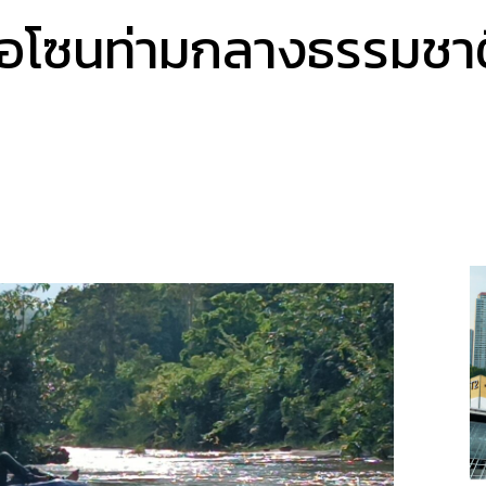
ดโอโซนท่ามกลางธรรมชา