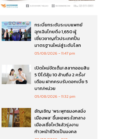
กระบี่ยกระดับระบบแพทย์
ฉุกเฉินไทยดึง 1,650 ผู้
เชี่ยวชาญทั่วประเทศปั้น
มาตรฐานใหม่สู่ระดับโลก
05/08/2026
11:47 pm
เปิดใหม่จัดเต็ม! สลากออมสิน
5 ปีได้ลุ้น 10 ล้านถึง 2 ครั้ง/
เดือน ฝากครบรับดอกเบี้ย 5
บาท/หน่วย
05/08/2026
11:32 pm
อัญเชิญ ‘พระพุทธมงคลมิ่ง
เมืองพล’ ขึ้นหอพระใจกลาง
เมืองเชื่อไหว้แล้วรุ่งงาน
ก้าวหน้าชีวิตเป็นมงคล