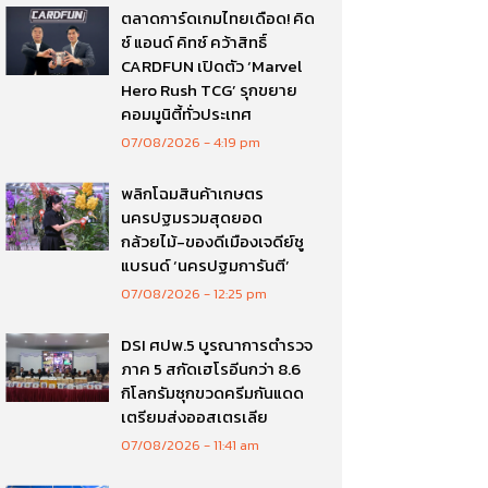
ตลาดการ์ดเกมไทยเดือด! คิด
ซ์ แอนด์ คิทซ์ คว้าสิทธิ์
CARDFUN เปิดตัว ‘Marvel
Hero Rush TCG’ รุกขยาย
คอมมูนิตี้ทั่วประเทศ
07/08/2026
4:19 pm
พลิกโฉมสินค้าเกษตร
นครปฐมรวมสุดยอด
กล้วยไม้-ของดีเมืองเจดีย์ชู
แบรนด์ ‘นครปฐมการันตี’
07/08/2026
12:25 pm
DSI ศปพ.5 บูรณาการตำรวจ
ภาค 5 สกัดเฮโรอีนกว่า 8.6
กิโลกรัมซุกขวดครีมกันแดด
เตรียมส่งออสเตรเลีย
07/08/2026
11:41 am