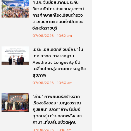
คปภ. จับมือสมาคมประกัน
วินาศภัยไทยส่งมอบอุปกรณ์
การศึกษาแก่โรงเรียนตำรวจ
ตระเวนชายแดนตะโกปิดทอง
จังหวัดราชบุรี
07/08/2026
10:52 am
เมิร์ซ เอสเธติกส์ จับมือ นาโน
เทค สวทช. วางรากฐาน
Aesthetic Longevity ขับ
เคลื่อนไทยสู่อนาคตเศรษฐกิจ
สุขภาพ
07/08/2026
10:30 am
“ล่าม” ภาพยนตร์สร้างจาก
เรื่องจริงของ “เบญจวรรณ
ภูมิแสน” เปิดกาล่าพรีเมียร์
สุดอบอุ่น ถ่ายทอดพลังของ
ภาษา…ที่เปลี่ยนชีวิตผู้คน
07/08/2026
10:10 am