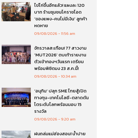
ไข่ไก่ขึ้นอีกแล้ว! แผงละ 120
บาท ร้านชุมชนโคราชโอด
‘ของแพง-คนไม่มีเงิน’ ลูกค้า
หดหาย
09/08/2026
11:56 am
จักรวาลสะเทือน! 77 สาวงาม
‘MUT2026’ ตบเท้ารายงาน
ตัวเข้ากองฯวันแรก เตรียม
พร้อมพิชิตมง 23 ส.ค.นี้!
09/08/2026
10:34 am
‘อนุทิน’ ปลุก SME ไทยสู้เปิด
ทางทุน-เทคโนโลยี-ตลาดดัน
โตระดับโลกพร้อมมอบ 15
รางวัล
09/08/2026
9:20 am
ฝนถล่มแม่ฮ่องสอน! น้ำปาย