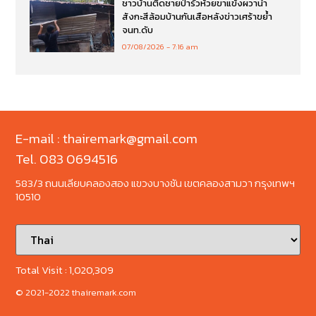
ชาวบ้านติดชายป่ารั้วห้วยขาแข้งผวานำ
สังกะสีล้อมบ้านกันเสือหลังข่าวเศร้าขย้ำ
จนท.ดับ
07/08/2026
7:16 am
E-mail : thairemark@gmail.com
Tel. 083 0694516
583/3 ถนนเลียบคลองสอง แขวงบางชัน เขตคลองสามวา กรุงเทพฯ
10510
Total Visit :
1,020,309
© 2021-2022 thairemark.com