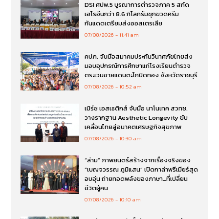
DSI ศปพ.5 บูรณาการตำรวจภาค 5 สกัด
เฮโรอีนกว่า 8.6 กิโลกรัมซุกขวดครีม
กันแดดเตรียมส่งออสเตรเลีย
07/08/2026
11:41 am
คปภ. จับมือสมาคมประกันวินาศภัยไทยส่ง
มอบอุปกรณ์การศึกษาแก่โรงเรียนตำรวจ
ตระเวนชายแดนตะโกปิดทอง จังหวัดราชบุรี
07/08/2026
10:52 am
เมิร์ซ เอสเธติกส์ จับมือ นาโนเทค สวทช.
วางรากฐาน Aesthetic Longevity ขับ
เคลื่อนไทยสู่อนาคตเศรษฐกิจสุขภาพ
07/08/2026
10:30 am
“ล่าม” ภาพยนตร์สร้างจากเรื่องจริงของ
“เบญจวรรณ ภูมิแสน” เปิดกาล่าพรีเมียร์สุด
อบอุ่น ถ่ายทอดพลังของภาษา…ที่เปลี่ยน
ชีวิตผู้คน
07/08/2026
10:10 am