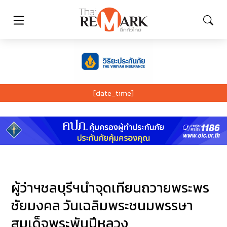
[date_time]
ผู้ว่าฯชลบุรีฯนำจุดเทียนถวายพระพร
ชัยมงคล วันเฉลิมพระชนมพรรษา
สมเด็จพระพันปีหลวง