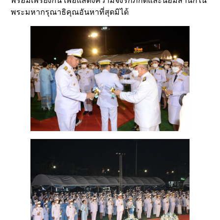
พร้อมเพรียงกัน เพื่อแสดงความจงรักภักดีและน้อมสำนึกใน
พระมหากรุณาธิคุณอันหาที่สุดมิได้