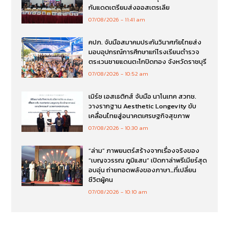
กันแดดเตรียมส่งออสเตรเลีย
07/08/2026
11:41 am
คปภ. จับมือสมาคมประกันวินาศภัยไทยส่ง
มอบอุปกรณ์การศึกษาแก่โรงเรียนตำรวจ
ตระเวนชายแดนตะโกปิดทอง จังหวัดราชบุรี
07/08/2026
10:52 am
เมิร์ซ เอสเธติกส์ จับมือ นาโนเทค สวทช.
วางรากฐาน Aesthetic Longevity ขับ
เคลื่อนไทยสู่อนาคตเศรษฐกิจสุขภาพ
07/08/2026
10:30 am
“ล่าม” ภาพยนตร์สร้างจากเรื่องจริงของ
“เบญจวรรณ ภูมิแสน” เปิดกาล่าพรีเมียร์สุด
อบอุ่น ถ่ายทอดพลังของภาษา…ที่เปลี่ยน
ชีวิตผู้คน
07/08/2026
10:10 am