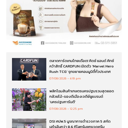
ตลาดการ์ดเกมไทยเดือด! คิดซ์ แอนด์ คิทซ์
คว้าสิทธิ์ CARDFUN เปิดตัว ‘Marvel Hero
Rush TCG’ รุกขยายคอมมูนิตี้ทั่วประเทศ
07/08/2026
4:19 pm
พลิกโฉมสินค้าเกษตรนครปฐมรวมสุดยอด
กล้วยไม้-ของดีเมืองเจดีย์ชูแบรนด์
‘นครปฐมการันตี’
07/08/2026
12:25 pm
DSI ศปพ.5 บูรณาการตำรวจภาค 5 สกัด
เฮโรอีนกว่า 8.6 กิโลกรัมซุกขวดครีม