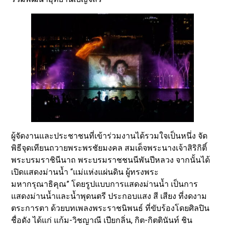
ผู้จัดงานและประชาชนที่เข้าร่วมงานได้รวมใจเป็นหนึ่ง จัด
พิธีจุดเทียนถวายพระพรชัยมงคล สมเด็จพระนางเจ้าสิริกิติ์
พระบรมราชินีนาถ พระบรมราชชนนีพันปีหลวง จากนั้นได้
เปิดแสดงม่านน้ำ “แม่แห่งแผ่นดิน ผู้ทรงพระ
มหากรุณาธิคุณ” โดยรูปแบบการแสดงม่านน้ำ เป็นการ
แสดงม่านน้ำและน้ำพุดนตรี ประกอบแสง สี เสียง ที่งดงาม
ตระการตา ด้วยบทเพลงพระราชนิพนธ์ ที่ขับร้องโดยศิลปิน
ชื่อดัง ได้แก่ แก้ม-วิชญาณี เปียกลิ่น, กิต-กิตตินันท์ ชิน