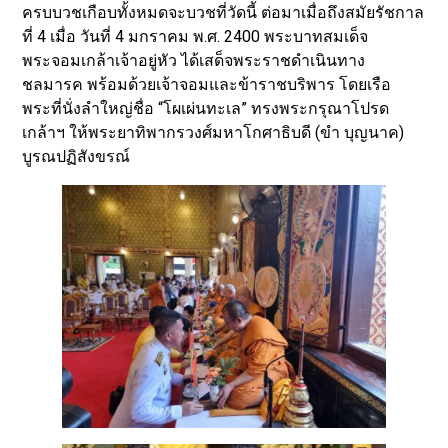
ครบบวชเกือบทั้งหมดจะบวชที่วัดนี้ ต่อมาเมื่อถึงสมัยรัชกาล
ที่ 4 เมื่อ วันที่ 4 มกราคม พ.ศ. 2400 พระบาทสมเด็จ
พระจอมเกล้าเจ้าอยู่หัว ได้เสด็จพระราชดำเนินทาง
ชลมารค พร้อมด้วยเจ้าจอมและข้าราชบริพาร โดยเรือ
พระที่นั่งลำใหญ่ชื่อ “โผเผ่นทะเล” ทรงพระกรุณาโปรด
เกล้าฯ ให้พระยาทิพากรวงศ์มหาโกศาธิบดี (ขำ บุญนาค)
บูรณปฏิสังขรณ์