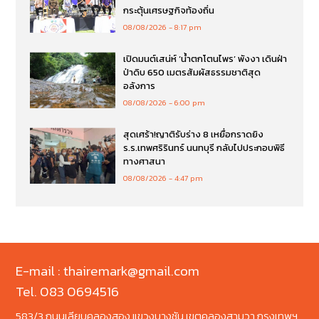
กระตุ้นเศรษฐกิจท้องถิ่น
08/08/2026
8:17 pm
เปิดมนต์เสน่ห์ ‘น้ำตกโตนไพร’ พังงา เดินฝ่า
ป่าดิบ 650 เมตรสัมผัสธรรมชาติสุด
อลังการ
08/08/2026
6:00 pm
สุดเศร้า!ญาติรับร่าง 8 เหยื่อกราดยิง
ร.ร.เทพศริรินทร์ นนทบุรี กลับไปประกอบพิธี
ทางศาสนา
08/08/2026
4:47 pm
E-mail : thairemark@gmail.com
Tel. 083 0694516
583/3 ถนนเลียบคลองสอง แขวงบางชัน เขตคลองสามวา กรุงเทพฯ