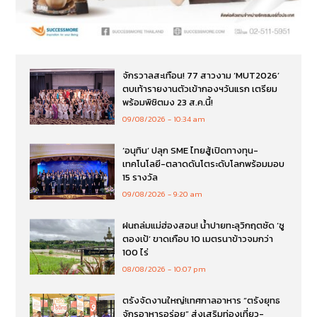
จักรวาลสะเทือน! 77 สาวงาม ‘MUT2026’
ตบเท้ารายงานตัวเข้ากองฯวันแรก เตรียม
พร้อมพิชิตมง 23 ส.ค.นี้!
09/08/2026
10:34 am
‘อนุทิน’ ปลุก SME ไทยสู้เปิดทางทุน-
เทคโนโลยี-ตลาดดันโตระดับโลกพร้อมมอบ
15 รางวัล
09/08/2026
9:20 am
ฝนถล่มแม่ฮ่องสอน! น้ำปายทะลุวิกฤตซัด ‘ซู
ตองเป้’ ขาดเกือบ 10 เมตรนาข้าวจมกว่า
100 ไร่
08/08/2026
10:07 pm
ตรังจัดงานใหญ่!เทศกาลอาหาร “ตรังยุทธ
จักรอาหารอร่อย” ส่งเสริมท่องเที่ยว-