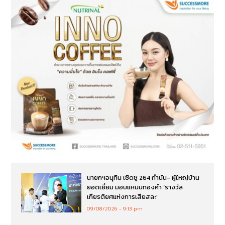
นายกฯอนุทิน เชิดชู 264 กำนัน- ผู้ใหญ่บ้าน
ยอดเยี่ยม มอบแหนบทองคำ ‘รางวัล
เกียรติยศแห่งการเสียสละ’
09/08/2026
9:13 pm