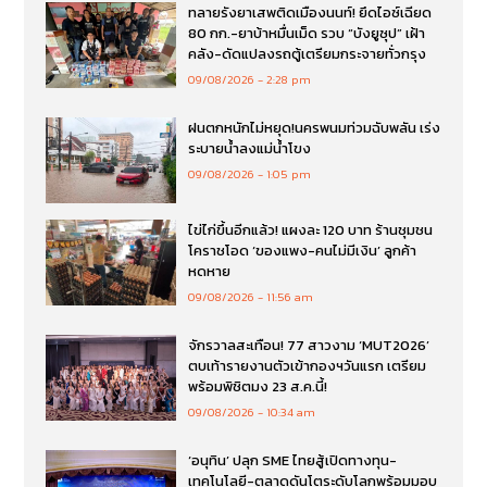
ทลายรังยาเสพติดเมืองนนท์! ยึดไอซ์เฉียด
80 กก.-ยาบ้าหมื่นเม็ด รวบ “บังยูซุป” เฝ้า
คลัง-ดัดแปลงรถตู้เตรียมกระจายทั่วกรุง
09/08/2026
2:28 pm
ฝนตกหนักไม่หยุด!นครพนมท่วมฉับพลัน เร่ง
ระบายน้ำลงแม่น้ำโขง
09/08/2026
1:05 pm
ไข่ไก่ขึ้นอีกแล้ว! แผงละ 120 บาท ร้านชุมชน
โคราชโอด ‘ของแพง-คนไม่มีเงิน’ ลูกค้า
หดหาย
09/08/2026
11:56 am
จักรวาลสะเทือน! 77 สาวงาม ‘MUT2026’
ตบเท้ารายงานตัวเข้ากองฯวันแรก เตรียม
พร้อมพิชิตมง 23 ส.ค.นี้!
09/08/2026
10:34 am
‘อนุทิน’ ปลุก SME ไทยสู้เปิดทางทุน-
เทคโนโลยี-ตลาดดันโตระดับโลกพร้อมมอบ