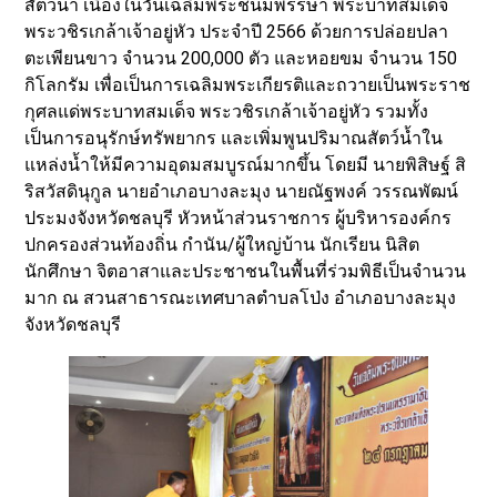
สัตว์น้ำ เนื่องในวันเฉลิมพระชนมพรรษา พระบาทสมเด็จ
พระวชิรเกล้าเจ้าอยู่หัว ประจำปี 2566 ด้วยการปล่อยปลา
ตะเพียนขาว จำนวน 200,000 ตัว และหอยขม จำนวน 150
กิโลกรัม เพื่อเป็นการเฉลิมพระเกียรติและถวายเป็นพระราช
กุศลแด่พระบาทสมเด็จ พระวชิรเกล้าเจ้าอยู่หัว รวมทั้ง
เป็นการอนุรักษ์ทรัพยากร และเพิ่มพูนปริมาณสัตว์น้ำใน
แหล่งน้ำให้มีความอุดมสมบูรณ์มากขึ้น โดยมี นายพิสิษฐ์ สิ
ริสวัสดินุกูล นายอำเภอบางละมุง นายณัฐพงค์ วรรณพัฒน์
ประมงจังหวัดชลบุรี หัวหน้าส่วนราชการ ผู้บริหารองค์กร
ปกครองส่วนท้องถิ่น กำนัน/ผู้ใหญ่บ้าน นักเรียน นิสิต
นักศึกษา จิตอาสาและประชาชนในพื้นที่ร่วมพิธีเป็นจำนวน
มาก ณ สวนสาธารณะเทศบาลตำบลโป่ง อำเภอบางละมุง
จังหวัดชลบุรี