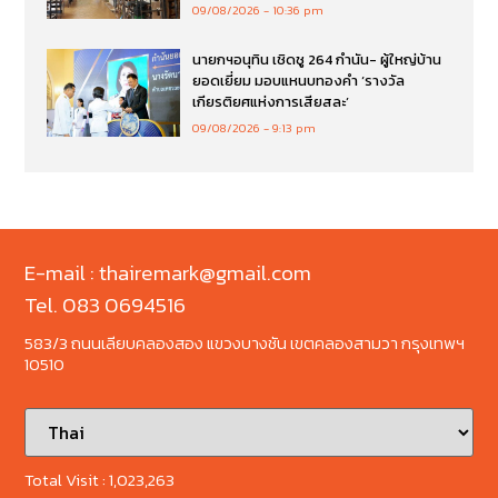
09/08/2026
10:36 pm
นายกฯอนุทิน เชิดชู 264 กำนัน- ผู้ใหญ่บ้าน
ยอดเยี่ยม มอบแหนบทองคำ ‘รางวัล
เกียรติยศแห่งการเสียสละ’
09/08/2026
9:13 pm
E-mail : thairemark@gmail.com
Tel. 083 0694516
583/3 ถนนเลียบคลองสอง แขวงบางชัน เขตคลองสามวา กรุงเทพฯ
10510
Total Visit :
1,023,263