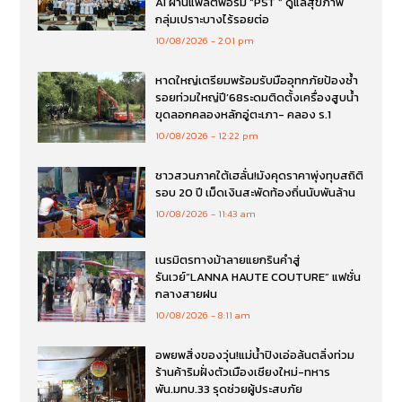
AI ผ่านแพลตฟอร์ม “PST ” ดูแลสุขภาพ
กลุ่มเปราะบางไร้รอยต่อ
10/08/2026
2:01 pm
หาดใหญ่เตรียมพร้อมรับมืออุทกภัยป้องซ้ำ
รอยท่วมใหญ่ปี’68ระดมติดตั้งเครื่องสูบน้ำ
ขุดลอกคลองหลักอู่ตะเภา- คลอง ร.1
10/08/2026
12:22 pm
ชาวสวนภาคใต้เฮลั่น!มังคุดราคาพุ่งทุบสถิติ
รอบ 20 ปี เม็ดเงินสะพัดท้องถิ่นนับพันล้าน
10/08/2026
11:43 am
เนรมิตรทางม้าลายแยกรินคำสู่
รันเวย์“LANNA HAUTE COUTURE” แฟชั่น
กลางสายฝน
10/08/2026
8:11 am
อพยพสิ่งของวุ่น!แม่น้ำปิงเอ่อล้นตลิ่งท่วม
ร้านค้าริมฝั่งตัวเมืองเชียงใหม่-ทหาร
พัน.มทบ.33 รุดช่วยผู้ประสบภัย