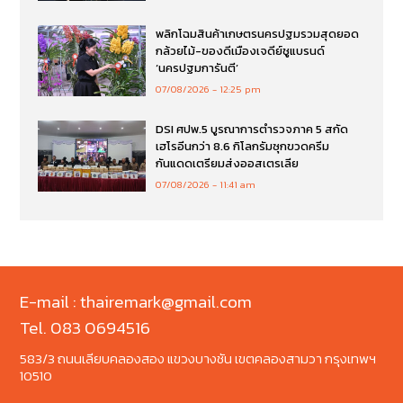
พลิกโฉมสินค้าเกษตรนครปฐมรวมสุดยอด
กล้วยไม้-ของดีเมืองเจดีย์ชูแบรนด์
‘นครปฐมการันตี’
07/08/2026
12:25 pm
DSI ศปพ.5 บูรณาการตำรวจภาค 5 สกัด
เฮโรอีนกว่า 8.6 กิโลกรัมซุกขวดครีม
กันแดดเตรียมส่งออสเตรเลีย
07/08/2026
11:41 am
E-mail : thairemark@gmail.com
Tel. 083 0694516
583/3 ถนนเลียบคลองสอง แขวงบางชัน เขตคลองสามวา กรุงเทพฯ
10510