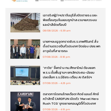
เอาจริง!ผู้ว่าฯปราจีนบุรีสั่งปิดตายรง.ขยะ
พิษเถื่อนทุนจีนลอบรุกป่าสงวนฯแควระบบ
และป่าสียัดเกือบปี
08/08/2026
6:39 am
นายกฯลงดูจุดกราดยิงร.ร.เทพศิรินทร์ สั่ง
ตั้งด่านตรวจปืนทั่วประเทศ ปิดช่อง ปชช.พก
อาวุธในที่สาธารณะ
07/08/2026
8:18 pm
“ภาวิช” จี้ยกร่าง กม.ศึกษาใหม่ ต้องแยก
พ.ร.บ.ขั้นพื้นฐานฯ ยกเลิกประถม-มัธยม
ปลดล็อก ร.ร.มีอิสระ เตือน AI ดิสรัปฯ
07/08/2026
4:26 pm
ตลาดการ์ดเกมไทยเดือด! คิดซ์ แอนด์ คิทซ์
คว้าสิทธิ์ CARDFUN เปิดตัว ‘Marvel Hero
Rush TCG’ รุกขยายคอมมูนิตี้ทั่วประเทศ
07/08/2026
4:19 pm