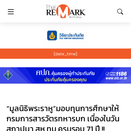
[date_time]
“มูลนิธิพระราหู”มอบทุนการศึกษาให้
กรมการสารวัตรทหารบก เนื่องในวัน
สถาปนา สห.ทบ.ครบรอบ 71 ปี !!