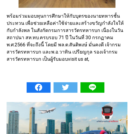
พร้อมร่วมมอบทุนการศึกษาให้กับบุตรของนายทหารชั้น
ประทวน เพื่อช่วยเหลือค่าใช้จ่ายและสร้างขวัญกำลังใจให้
กับกำลังพล ในสังกัดกรมการสารวัตรทหารบก เนื่องในวัน
สถาปนา สห.ทบ.ครบรอบ 71 ปี ในวันที่ 30 กรกฏาคม
พ.ศ.2566 ที่จะถึงนี้ โดยมี พล.ต.สันติพงษ์ มั่นคงดี เจ้ากรม
สารวัตรทหารบก และพ.อ.วาทิน เปรียญกุล รองเจ้ากรม
สารวัตรทหารบก เป็นผู้รับมอบvisit us at,