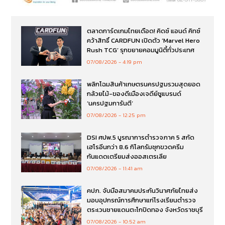
ตลาดการ์ดเกมไทยเดือด! คิดซ์ แอนด์ คิทซ์
คว้าสิทธิ์ CARDFUN เปิดตัว ‘Marvel Hero
Rush TCG’ รุกขยายคอมมูนิตี้ทั่วประเทศ
07/08/2026
4:19 pm
พลิกโฉมสินค้าเกษตรนครปฐมรวมสุดยอด
กล้วยไม้-ของดีเมืองเจดีย์ชูแบรนด์
‘นครปฐมการันตี’
07/08/2026
12:25 pm
DSI ศปพ.5 บูรณาการตำรวจภาค 5 สกัด
เฮโรอีนกว่า 8.6 กิโลกรัมซุกขวดครีม
กันแดดเตรียมส่งออสเตรเลีย
07/08/2026
11:41 am
คปภ. จับมือสมาคมประกันวินาศภัยไทยส่ง
มอบอุปกรณ์การศึกษาแก่โรงเรียนตำรวจ
ตระเวนชายแดนตะโกปิดทอง จังหวัดราชบุรี
07/08/2026
10:52 am