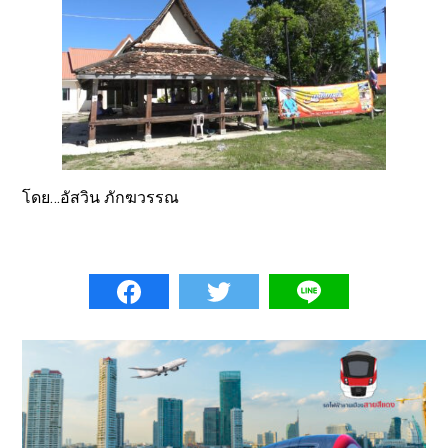
โดย…อัสวิน ภักฆวรรณ