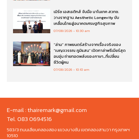
เมิร์ซ เอสเธติกส์ จับมือ นาโนเทค สวทช.
วางรากฐาน Aesthetic Longevity ขับ
เคลื่อนไทยสู่อนาคตเศรษฐกิจสุขภาพ
07/08/2026
10:30 am
“ล่าม” ภาพยนตร์สร้างจากเรื่องจริงของ
“เบญจวรรณ ภูมิแสน” เปิดกาล่าพรีเมียร์สุด
อบอุ่น ถ่ายทอดพลังของภาษา…ที่เปลี่ยน
ชีวิตผู้คน
07/08/2026
10:10 am
E-mail : thairemark@gmail.com
Tel. 083 0694516
583/3 ถนนเลียบคลองสอง แขวงบางชัน เขตคลองสามวา กรุงเทพฯ
10510