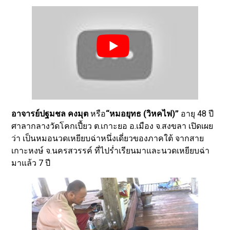
อาจารย์ปฐมชล คงมุต
หรือ
“หมอยุทธ (วิหคไฟ)”
อายุ 48 ปี
ศาลากลางวัดโคกเปี้ยว ต.เกาะยอ อ.เมือง จ.สงขลา เปิดเผย
ว่า เป็นหมอนวดเหยียบฉ่าหนึ่งเดี่ยวของภาคใต้ จากสาย
เกาะหงษ์ จ.นครสวรรค์ ที่ไปร่ำเรียนมาและนวดเหยียบฉ่า
มาแล้ว 7 ปี