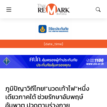
[date_time]
ภูมิปัญาวิถีไทย!“นวดเท้าไฟ”หนึ่ง
เดียวภาคใต้ ช่วยรักษาอัมพฤษ์
อัมพาต ปวดตามร่างกาย